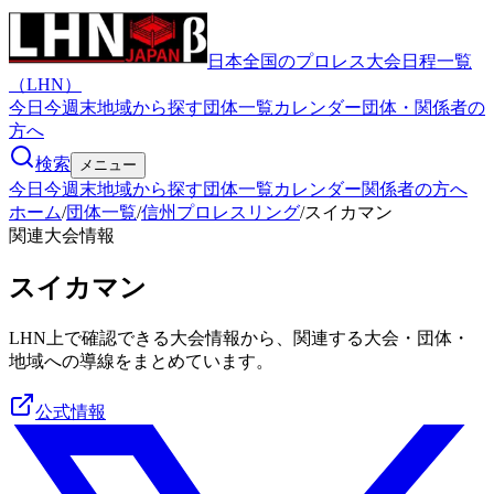
日本全国のプロレス大会日程一覧
（LHN）
今日
今週末
地域から探す
団体一覧
カレンダー
団体・関係者の
方へ
検索
メニュー
今日
今週末
地域から探す
団体一覧
カレンダー
関係者の方へ
ホーム
/
団体一覧
/
信州プロレスリング
/
スイカマン
関連大会情報
スイカマン
LHN上で確認できる大会情報から、関連する大会・団体・
地域への導線をまとめています。
公式情報