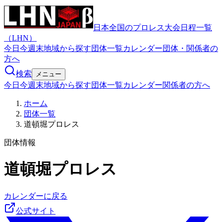
日本全国のプロレス大会日程一覧
（LHN）
今日
今週末
地域から探す
団体一覧
カレンダー
団体・関係者の
方へ
検索
メニュー
今日
今週末
地域から探す
団体一覧
カレンダー
関係者の方へ
ホーム
団体一覧
道頓堀プロレス
団体情報
道頓堀プロレス
カレンダーに戻る
公式サイト