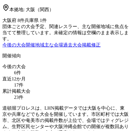
本拠地:
大阪（関西）
大阪府
8
件
兵庫県
1
件
団体ごとの大会予定、関連レスラー、主な開催地域に焦点を
当てて整理しています。未確定の情報は空欄のまま表示しま
す。
今後の大会
開催地域
主な会場
過去大会
掲載修正
開催傾向
今後の大会
6
件
直近12か月
17
件
累計掲載大会
23
件
道頓堀プロレスは、LHN掲載データでは大阪を中心に、東
京や兵庫などでも大会を開催しています。市区町村では大阪
市、北区や奄美市の掲載件数が上位で、会場ではティグレジ
ム、生野区民センターや大阪沖縄会館での開催が複数回あり