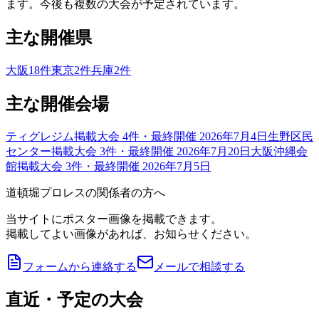
ます。今後も複数の大会が予定されています。
主な開催県
大阪
18
件
東京
2
件
兵庫
2
件
主な開催会場
ティグレジム
掲載大会
4
件
・最終開催 2026年7月4日
生野区民
センター
掲載大会
3
件
・最終開催 2026年7月20日
大阪沖縄会
館
掲載大会
3
件
・最終開催 2026年7月5日
道頓堀プロレスの関係者の方へ
当サイトにポスター画像を掲載できます。
掲載してよい画像があれば、お知らせください。
フォームから連絡する
メールで相談する
直近・予定の大会