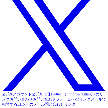
公式Xアカウント
公式X（旧Twitter）@finprowrestlingへのリ
ンク
お問い合わせ
お問い合わせフォームへのリンク
メールで
相談する
LHNへのメール問い合わせリンク