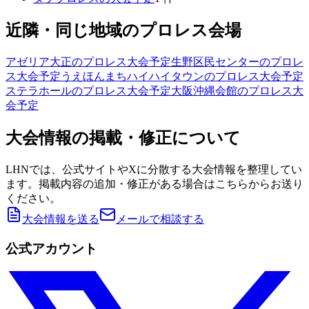
近隣・同じ地域のプロレス会場
アゼリア大正
のプロレス大会予定
生野区民センター
のプロレ
ス大会予定
うえほんまちハイハイタウン
のプロレス大会予定
ステラホール
のプロレス大会予定
大阪沖縄会館
のプロレス大
会予定
大会情報の掲載・修正について
LHNでは、公式サイトやXに分散する大会情報を整理してい
ます。掲載内容の追加・修正がある場合はこちらからお送り
ください。
大会情報を送る
メールで相談する
公式アカウント