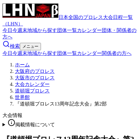
日本全国のプロレス大会日程一覧
（LHN）
今日
今週末
地域から探す
団体一覧
カレンダー
団体・関係者の
方へ
検索
メニュー
今日
今週末
地域から探す
団体一覧
カレンダー
関係者の方へ
ホーム
大阪府のプロレス
大阪市のプロレス
大会カレンダー
道頓堀プロレス
世界館
『道頓堀プロレス13周年記念大会』第2部
大会情報
掲載情報について