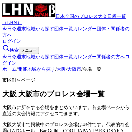
日本全国のプロレス大会日程一覧
（LHN）
今日
今週末
地域から探す
団体一覧
カレンダー
団体・関係者の
方へ
ログイン
検索
メニュー
今日
今週末
地域から探す
団体一覧
カレンダー
関係者の方へ
ロ
グイン
ホーム
/
開催地域から探す
/
大阪
/
大阪市
/
会場一覧
市区町村ページ
大阪
大阪市
のプロレス会場一覧
大阪市
に所在する会場をまとめています。各会場ページから
直近の大会情報にアクセスできます。
大阪大阪市で掲載中のプロレス会場は43件です。代表的な会
場はATCホール、Bar Guild、COOL JAPAN PARK OSAKA