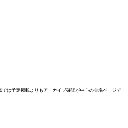
時点では予定掲載よりもアーカイブ確認が中心の会場ページで