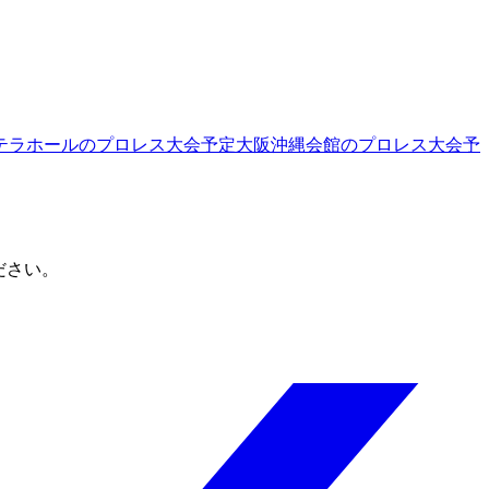
テラホール
のプロレス大会予定
大阪沖縄会館
のプロレス大会予
ださい。