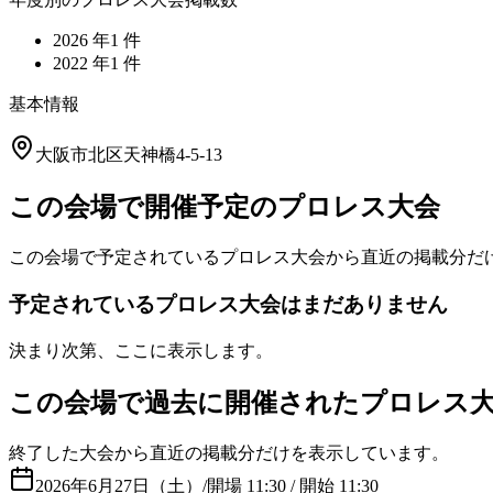
2026
年
1
件
2022
年
1
件
基本情報
大阪市北区天神橋4-5-13
この会場で開催予定のプロレス大会
この会場で予定されているプロレス大会から直近の掲載分だ
予定されているプロレス大会はまだありません
決まり次第、ここに表示します。
この会場で過去に開催されたプロレス
終了した大会から直近の掲載分だけを表示しています。
2026年6月27日（土）
/
開場 11:30 / 開始 11:30