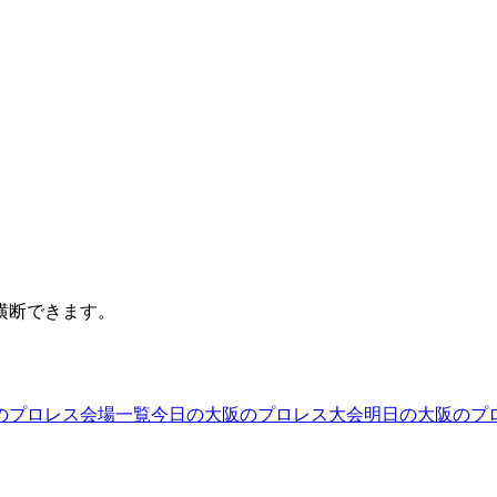
横断できます。
のプロレス会場一覧
今日の大阪のプロレス大会
明日の大阪のプ