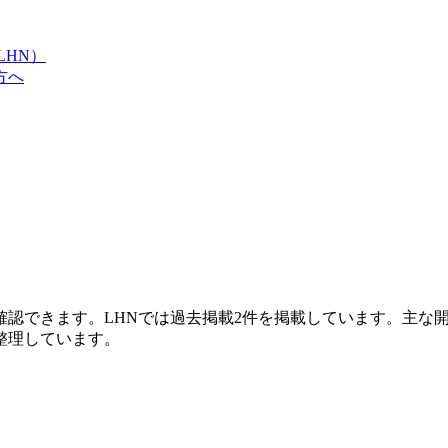
LHN）
方へ
確認できます。LHNでは過去掲載2件を掲載しています。主な
整理しています。