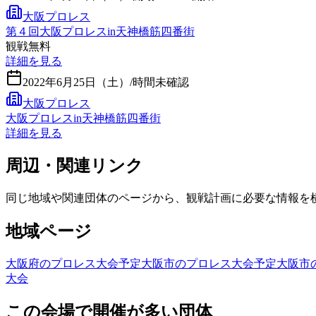
大阪プロレス
第４回大阪プロレスin天神橋筋四番街
観戦無料
詳細を見る
2022年6月25日（土）
/
時間未確認
大阪プロレス
大阪プロレスin天神橋筋四番街
詳細を見る
周辺・関連リンク
同じ地域や関連団体のページから、観戦計画に必要な情報を
地域ページ
大阪府のプロレス大会予定
大阪市のプロレス大会予定
大阪市
大会
この会場で開催が多い団体