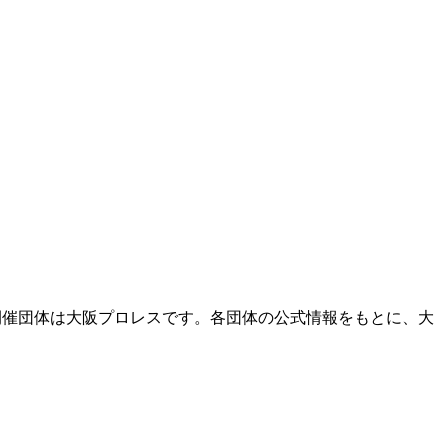
開催団体は大阪プロレスです。各団体の公式情報をもとに、大