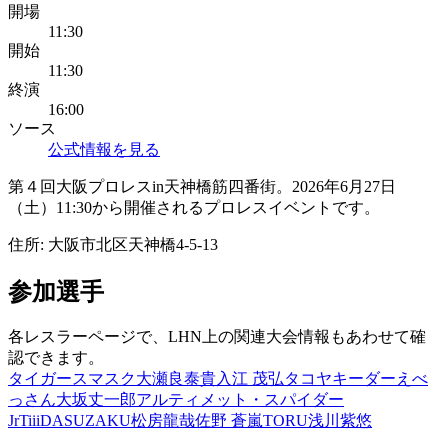
開場
11:30
開始
11:30
終演
16:00
ソース
公式情報を見る
第４回大阪プロレスin天神橋筋四番街。2026年6月27日
（土）11:30から開催されるプロレスイベントです。
住所:
大阪市北区天神橋4-5-13
参加選手
各レスラーページで、LHN上の関連大会情報もあわせて確
認できます。
タイガースマスク
大瀬良泰貴
入江 茂弘
タコヤキーダー
えべ
っさん
大坂丈一郎
アルティメット・スパイダー
Jr
TiiiDA
SUZAKU
松房龍哉
佐野 蒼嵐
TORU
浅川紫悠