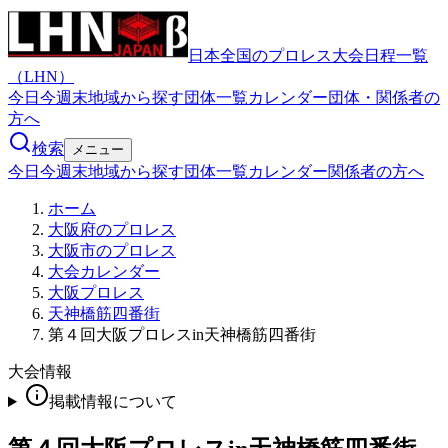
日本全国のプロレス大会日程一覧
（LHN）
今日
今週末
地域から探す
団体一覧
カレンダー
団体・関係者の
方へ
検索
メニュー
今日
今週末
地域から探す
団体一覧
カレンダー
関係者の方へ
ホーム
大阪府のプロレス
大阪市のプロレス
大会カレンダー
大阪プロレス
天神橋筋四番街
第４回大阪プロレスin天神橋筋四番街
大会情報
掲載情報について