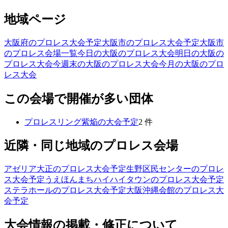
地域ページ
大阪府のプロレス大会予定
大阪市のプロレス大会予定
大阪市
のプロレス会場一覧
今日の大阪のプロレス大会
明日の大阪の
プロレス大会
今週末の大阪のプロレス大会
今月の大阪のプロ
レス大会
この会場で開催が多い団体
プロレスリング紫焔
の大会予定
2
件
近隣・同じ地域のプロレス会場
アゼリア大正
のプロレス大会予定
生野区民センター
のプロレ
ス大会予定
うえほんまちハイハイタウン
のプロレス大会予定
ステラホール
のプロレス大会予定
大阪沖縄会館
のプロレス大
会予定
大会情報の掲載・修正について