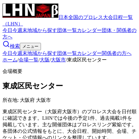
日本全国のプロレス大会日程一覧
（LHN）
今日
今週末
地域から探す
団体一覧
カレンダー
団体・関係者の
方へ
検索
メニュー
今日
今週末
地域から探す
団体一覧
カレンダー
関係者の方へ
ホーム
/
会場一覧
/
大阪
/
大阪市
/
東成区民センター
会場概要
東成区民センター
所在地:
大阪府 大阪市
東成区民センター（大阪府大阪市）のプロレス大会を日付順
に確認できます。LHNでは今後の予定1件、過去掲載1件を
掲載しています。主な開催団体はプロレスリング紫焔です。
各団体の公式情報をもとに、大会日程、開始時間、会場、チ
ケット・公式情報へのリンクを整理しています。