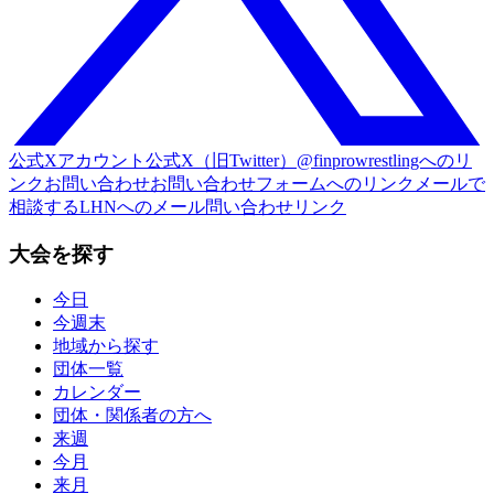
公式Xアカウント
公式X（旧Twitter）@finprowrestlingへのリ
ンク
お問い合わせ
お問い合わせフォームへのリンク
メールで
相談する
LHNへのメール問い合わせリンク
大会を探す
今日
今週末
地域から探す
団体一覧
カレンダー
団体・関係者の方へ
来週
今月
来月