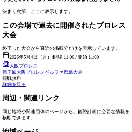
決まり次第、ここに表示します。
この会場で過去に開催されたプロレス
大会
終了した大会から直近の掲載分だけを表示しています。
2026年5月4日（月）
/
開場 11:00 / 開始 11:00
大阪プロレス
第７回大阪プロレスベルファ都島大会
観戦無料
詳細を見る
周辺・関連リンク
同じ地域や関連団体のページから、観戦計画に必要な情報を
横断できます。
地域ページ