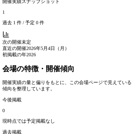
開催実績スナップショット
1
過去
1
件 / 予定
0
件
次の開催
未定
直近の開催
2026年5月4日（月）
初掲載の年
2026
会場の特徴・開催傾向
開催実績の量と偏りをもとに、この会場ページで見えている
傾向を整理しています。
今後掲載
0
現時点では予定掲載なし
過去掲載