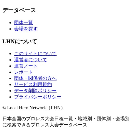
データベース
団体一覧
会場を探す
LHNについて
このサイトについて
運営者について
運営ノート
レポート
団体・関係者の方へ
サービス利用規約
データ削除ポリシー
プライバシーポリシー
© Local Hero Network（LHN）
日本全国のプロレス大会日程一覧・地域別・団体別・会場別
に検索できるプロレス大会データベース