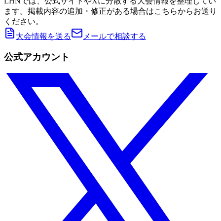
LHNでは、公式サイトやXに分散する大会情報を整理してい
ます。掲載内容の追加・修正がある場合はこちらからお送り
ください。
大会情報を送る
メールで相談する
公式アカウント