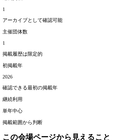
1
アーカイブとして確認可能
主催団体数
1
掲載履歴は限定的
初掲載年
2026
確認できる最初の掲載年
継続利用
単年中心
掲載範囲から判断
この会場ページから見えること