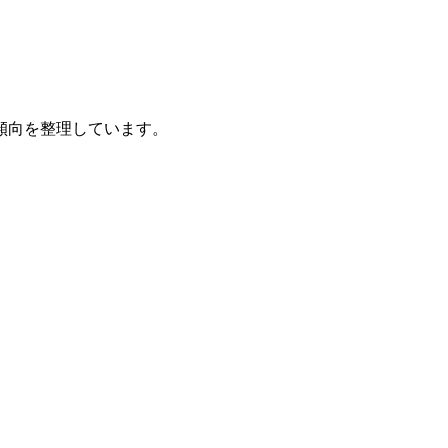
傾向を整理しています。