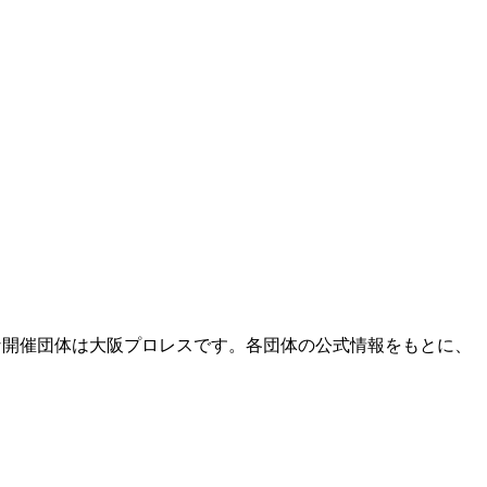
な開催団体は大阪プロレスです。各団体の公式情報をもとに、