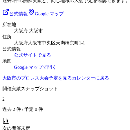
過去2件の開催実績と、同じ地域の大会予定を確認できます。
公式情報
Google マップ
所在地
大阪府 大阪市
住所
大阪府大阪市中央区天満橋京町1-1
公式情報
公式サイトで見る
地図
Google マップで開く
大阪市
のプロレス大会予定を見る
カレンダーに戻る
開催実績スナップショット
2
過去
2
件 / 予定
0
件
次の開催
未定