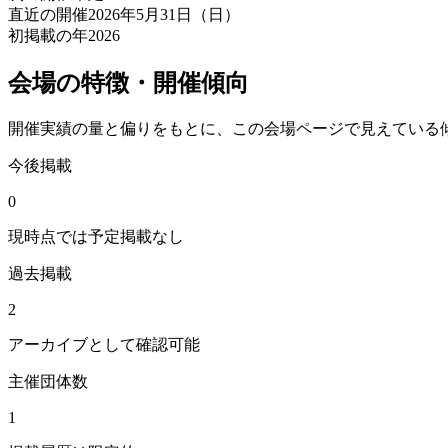
直近の開催
2026年5月31日（日）
初掲載の年
2026
会場の特徴・開催傾向
開催実績の量と偏りをもとに、この会場ページで見えている
今後掲載
0
現時点では予定掲載なし
過去掲載
2
アーカイブとして確認可能
主催団体数
1