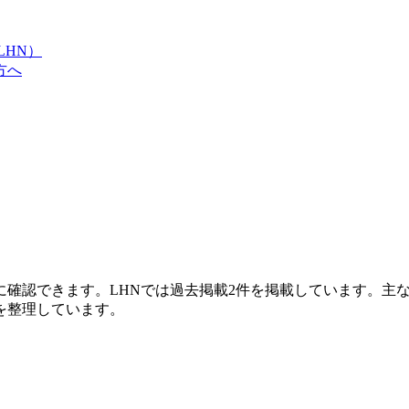
LHN）
方へ
に確認できます。LHNでは過去掲載2件を掲載しています。主
を整理しています。