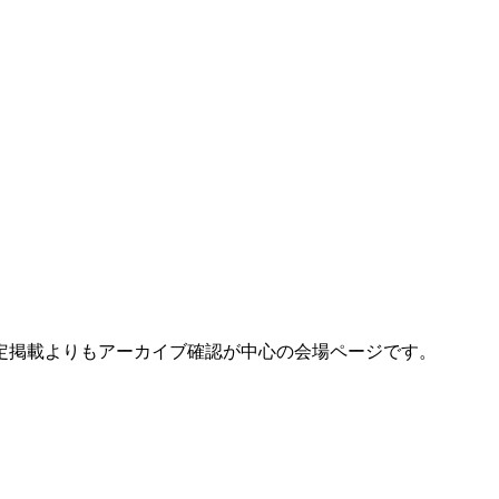
定掲載よりもアーカイブ確認が中心の会場ページです。