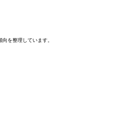
傾向を整理しています。