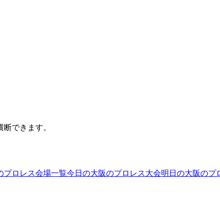
横断できます。
のプロレス会場一覧
今日の大阪のプロレス大会
明日の大阪のプ