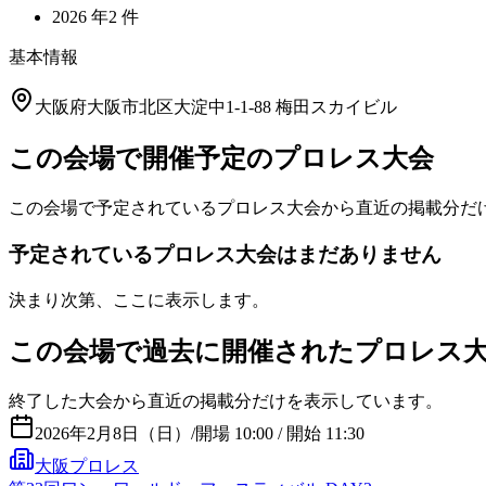
2026
年
2
件
基本情報
大阪府大阪市北区大淀中1-1-88 梅田スカイビル
この会場で開催予定のプロレス大会
この会場で予定されているプロレス大会から直近の掲載分だ
予定されているプロレス大会はまだありません
決まり次第、ここに表示します。
この会場で過去に開催されたプロレス
終了した大会から直近の掲載分だけを表示しています。
2026年2月8日（日）
/
開場 10:00 / 開始 11:30
大阪プロレス