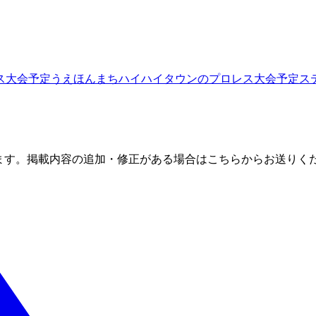
ス大会予定
うえほんまちハイハイタウン
のプロレス大会予定
ス
ます。掲載内容の追加・修正がある場合はこちらからお送りく