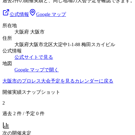
過去2件の開催実績と、同じ地域の大会予定を確認できます。
公式情報
Google マップ
所在地
大阪府 大阪市
住所
大阪府大阪市北区大淀中1-1-88 梅田スカイビル
公式情報
公式サイトで見る
地図
Google マップで開く
大阪市
のプロレス大会予定を見る
カレンダーに戻る
開催実績スナップショット
2
過去
2
件 / 予定
0
件
次の開催
未定