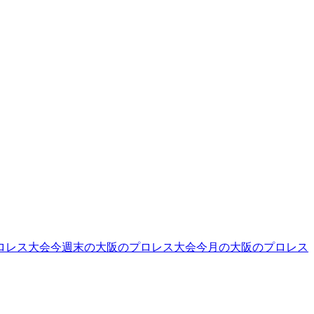
ロレス大会
今週末の大阪のプロレス大会
今月の大阪のプロレス