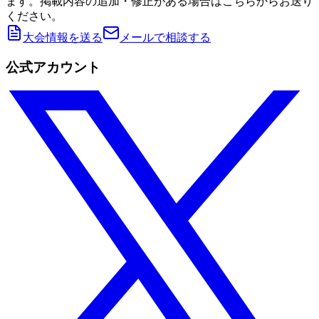
ます。掲載内容の追加・修正がある場合はこちらからお送り
ください。
大会情報を送る
メールで相談する
公式アカウント