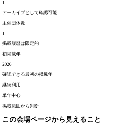
1
アーカイブとして確認可能
主催団体数
1
掲載履歴は限定的
初掲載年
2026
確認できる最初の掲載年
継続利用
単年中心
掲載範囲から判断
この会場ページから見えること