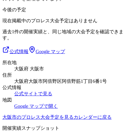
今後の予定
現在掲載中のプロレス大会予定はありません
過去1件の開催実績と、同じ地域の大会予定を確認できま
す。
公式情報
Google マップ
所在地
大阪府 大阪市
住所
大阪府大阪市阿倍野区阿倍野筋1丁目6番1号
公式情報
公式サイトで見る
地図
Google マップで開く
大阪市
のプロレス大会予定を見る
カレンダーに戻る
開催実績スナップショット