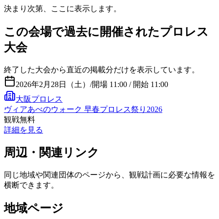
決まり次第、ここに表示します。
この会場で過去に開催されたプロレス
大会
終了した大会から直近の掲載分だけを表示しています。
2026年2月28日（土）
/
開場 11:00 / 開始 11:00
大阪プロレス
ヴィアあべのウォーク 早春プロレス祭り2026
観戦無料
詳細を見る
周辺・関連リンク
同じ地域や関連団体のページから、観戦計画に必要な情報を
横断できます。
地域ページ