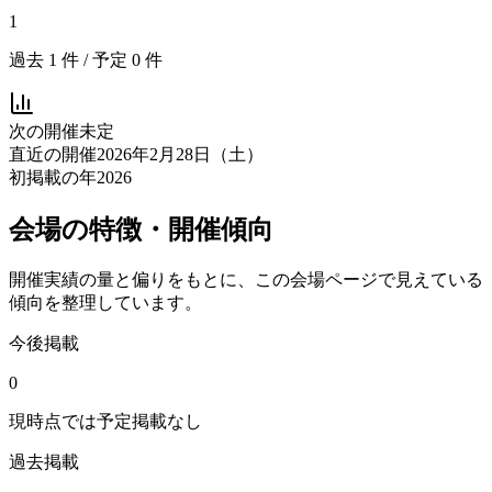
1
過去
1
件 / 予定
0
件
次の開催
未定
直近の開催
2026年2月28日（土）
初掲載の年
2026
会場の特徴・開催傾向
開催実績の量と偏りをもとに、この会場ページで見えている
傾向を整理しています。
今後掲載
0
現時点では予定掲載なし
過去掲載