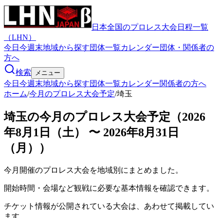
日本全国のプロレス大会日程一覧
（LHN）
今日
今週末
地域から探す
団体一覧
カレンダー
団体・関係者の
方へ
検索
メニュー
今日
今週末
地域から探す
団体一覧
カレンダー
関係者の方へ
ホーム
/
今月のプロレス大会予定
/
埼玉
埼玉の今月のプロレス大会予定（2026
年8月1日（土） 〜 2026年8月31日
（月））
今月開催のプロレス大会を地域別にまとめました。
開始時間・会場など観戦に必要な基本情報を確認できます。
チケット情報が公開されている大会は、あわせて掲載してい
ます。