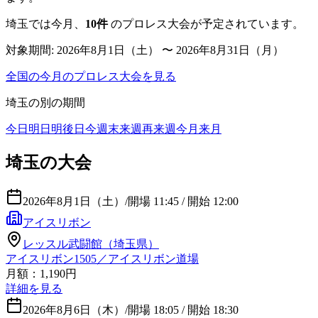
埼玉
では今月、
10
件
のプロレス大会が予定されています。
対象期間:
2026年8月1日（土） 〜 2026年8月31日（月）
全国の今月のプロレス大会を見る
埼玉
の別の期間
今日
明日
明後日
今週末
来週
再来週
今月
来月
埼玉の大会
2026年8月1日（土）
/
開場 11:45 / 開始 12:00
アイスリボン
レッスル武闘館（埼玉県）
アイスリボン1505／アイスリボン道場
月額：1,190円
詳細を見る
2026年8月6日（木）
/
開場 18:05 / 開始 18:30