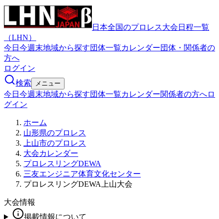
日本全国のプロレス大会日程一覧
（LHN）
今日
今週末
地域から探す
団体一覧
カレンダー
団体・関係者の
方へ
ログイン
検索
メニュー
今日
今週末
地域から探す
団体一覧
カレンダー
関係者の方へ
ロ
グイン
ホーム
山形県のプロレス
上山市のプロレス
大会カレンダー
プロレスリングDEWA
三友エンジニア体育文化センター
プロレスリングDEWA上山大会
大会情報
掲載情報について