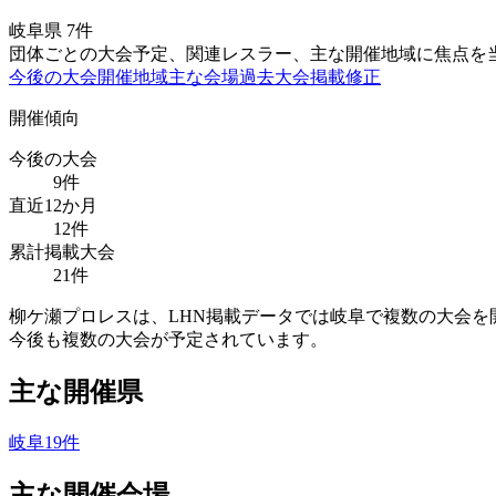
岐阜県
7
件
団体ごとの大会予定、関連レスラー、主な開催地域に焦点を
今後の大会
開催地域
主な会場
過去大会
掲載修正
開催傾向
今後の大会
9
件
直近12か月
12
件
累計掲載大会
21
件
柳ケ瀬プロレスは、LHN掲載データでは岐阜で複数の大会を開催
今後も複数の大会が予定されています。
主な開催県
岐阜
19
件
主な開催会場