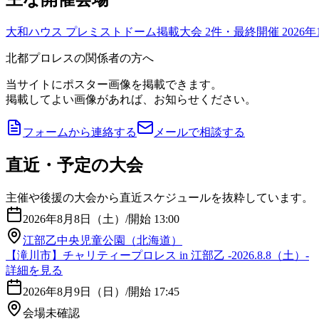
大和ハウス プレミストドーム
掲載大会
2
件
・最終開催 2026年
北都プロレスの関係者の方へ
当サイトにポスター画像を掲載できます。
掲載してよい画像があれば、お知らせください。
フォームから連絡する
メールで相談する
直近・予定の大会
主催や後援の大会から直近スケジュールを抜粋しています。
2026年8月8日（土）
/
開始 13:00
江部乙中央児童公園（北海道）
【滝川市】チャリティープロレス in 江部乙 -2026.8.8（土）-
詳細を見る
2026年8月9日（日）
/
開始 17:45
会場未確認