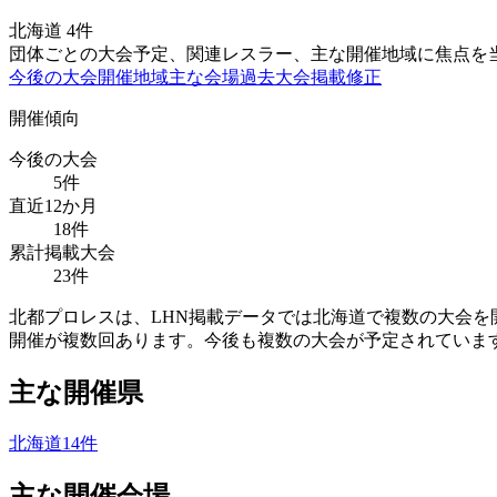
北海道
4
件
団体ごとの大会予定、関連レスラー、主な開催地域に焦点を
今後の大会
開催地域
主な会場
過去大会
掲載修正
開催傾向
今後の大会
5
件
直近12か月
18
件
累計掲載大会
23
件
北都プロレスは、LHN掲載データでは北海道で複数の大会を
開催が複数回あります。今後も複数の大会が予定されていま
主な開催県
北海道
14
件
主な開催会場