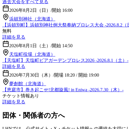
過去大会をすべて見る
2026年8月2日（日）
/
開始 16:00
浜頓別神社（北海道）
【浜頓別町】浜頓別神社例大祭奉納プロレス大会 -2026.8.2（
無料
詳細を見る
2026年8月1日（土）
/
開始 14:50
天塩町役場（北海道）
【天塩町】天塩町ビアガーデンプロレス2026 -2026.8.1（土）-
詳細を見る
2026年7月30日（木）
/
開場 18:20 / 開始 19:00
夢創館（北海道）
【恵庭市】巻き起こせ!北都旋風! in Eniwa -2026.7.30（木）-
チケット情報あり
詳細を見る
団体・関係者の方へ
LHNでは、公式サイト・X・チケット情報への導線を大切に