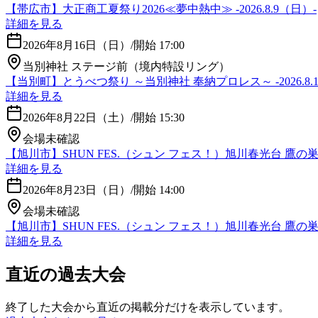
【帯広市】大正商工夏祭り2026≪夢中熱中≫ -2026.8.9（日）-
詳細を見る
2026年8月16日（日）
/
開始 17:00
当別神社 ステージ前（境内特設リング）
【当別町】とうべつ祭り ～当別神社 奉納プロレス～ -2026.8.1
詳細を見る
2026年8月22日（土）
/
開始 15:30
会場未確認
【旭川市】SHUN FES.（シュン フェス！）旭川春光台 鷹の巣・
詳細を見る
2026年8月23日（日）
/
開始 14:00
会場未確認
【旭川市】SHUN FES.（シュン フェス！）旭川春光台 鷹の巣・
詳細を見る
直近の過去大会
終了した大会から直近の掲載分だけを表示しています。