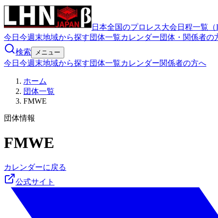
日本全国のプロレス大会日程一覧（
今日
今週末
地域から探す
団体一覧
カレンダー
団体・関係者の
検索
メニュー
今日
今週末
地域から探す
団体一覧
カレンダー
関係者の方へ
ホーム
団体一覧
FMWE
団体情報
FMWE
カレンダーに戻る
公式サイト