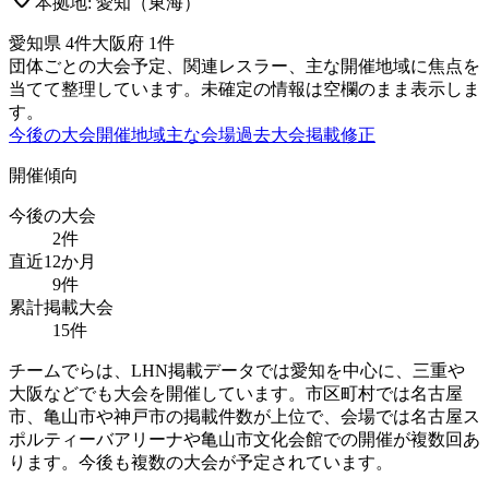
本拠地:
愛知（東海）
愛知県
4
件
大阪府
1
件
団体ごとの大会予定、関連レスラー、主な開催地域に焦点を
当てて整理しています。未確定の情報は空欄のまま表示しま
す。
今後の大会
開催地域
主な会場
過去大会
掲載修正
開催傾向
今後の大会
2
件
直近12か月
9
件
累計掲載大会
15
件
チームでらは、LHN掲載データでは愛知を中心に、三重や
大阪などでも大会を開催しています。市区町村では名古屋
市、亀山市や神戸市の掲載件数が上位で、会場では名古屋ス
ポルティーバアリーナや亀山市文化会館での開催が複数回あ
ります。今後も複数の大会が予定されています。