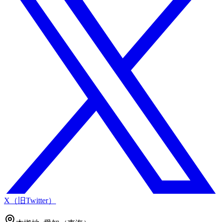
X（旧Twitter）