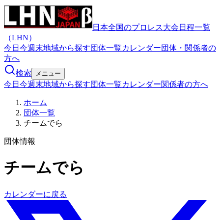
日本全国のプロレス大会日程一覧
（LHN）
今日
今週末
地域から探す
団体一覧
カレンダー
団体・関係者の
方へ
検索
メニュー
今日
今週末
地域から探す
団体一覧
カレンダー
関係者の方へ
ホーム
団体一覧
チームでら
団体情報
チームでら
カレンダーに戻る