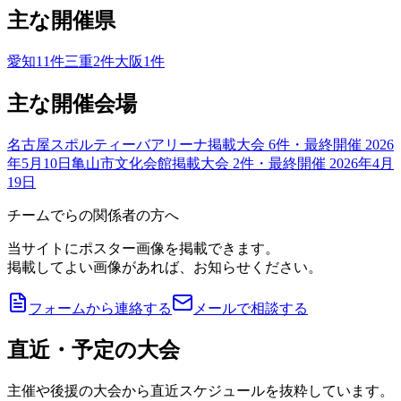
主な開催県
愛知
11
件
三重
2
件
大阪
1
件
主な開催会場
名古屋スポルティーバアリーナ
掲載大会
6
件
・最終開催 2026
年5月10日
亀山市文化会館
掲載大会
2
件
・最終開催 2026年4月
19日
チームでらの関係者の方へ
当サイトにポスター画像を掲載できます。
掲載してよい画像があれば、お知らせください。
フォームから連絡する
メールで相談する
直近・予定の大会
主催や後援の大会から直近スケジュールを抜粋しています。