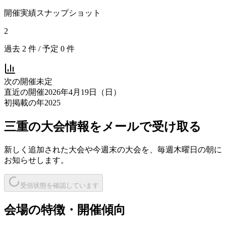
開催実績スナップショット
2
過去
2
件 / 予定
0
件
次の開催
未定
直近の開催
2026年4月19日（日）
初掲載の年
2025
三重
の大会情報をメールで受け取る
新しく追加された大会や今週末の大会を、
毎週木曜日の朝
に
お知らせします。
受信状態を確認しています
会場の特徴・開催傾向