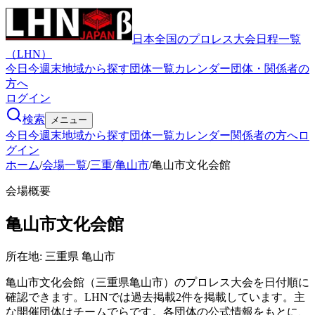
日本全国のプロレス大会日程一覧
（LHN）
今日
今週末
地域から探す
団体一覧
カレンダー
団体・関係者の
方へ
ログイン
検索
メニュー
今日
今週末
地域から探す
団体一覧
カレンダー
関係者の方へ
ロ
グイン
ホーム
/
会場一覧
/
三重
/
亀山市
/
亀山市文化会館
会場概要
亀山市文化会館
所在地:
三重県 亀山市
亀山市文化会館（三重県亀山市）のプロレス大会を日付順に
確認できます。LHNでは過去掲載2件を掲載しています。主
な開催団体はチームでらです。各団体の公式情報をもとに、