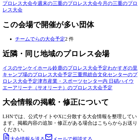
プロレス大会
今週末の三重のプロレス大会
今月の三重のプロ
レス大会
この会場で開催が多い団体
チームでら
の大会予定
2
件
近隣・同じ地域のプロレス会場
イスのサンケイホール鈴鹿
のプロレス大会予定
わかすぎの里
キャンプ場
のプロレス大会予定
三重県総合文化センター
のプ
ロレス大会予定
津市産業・スポーツセンター内 日硝ハイウ
エーアリーナ（サオリーナ）
のプロレス大会予定
大会情報の掲載・修正について
LHNでは、公式サイトやXに分散する大会情報を整理してい
ます。掲載内容の追加・修正がある場合はこちらからお送り
ください。
大会情報を送る
メールで相談する