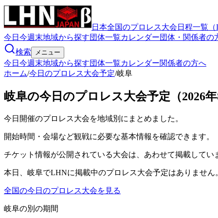
日本全国のプロレス大会日程一覧（
今日
今週末
地域から探す
団体一覧
カレンダー
団体・関係者の
検索
メニュー
今日
今週末
地域から探す
団体一覧
カレンダー
関係者の方へ
ホーム
/
今日のプロレス大会予定
/
岐阜
岐阜の今日のプロレス大会予定（2026年
今日開催のプロレス大会を地域別にまとめました。
開始時間・会場など観戦に必要な基本情報を確認できます。
チケット情報が公開されている大会は、あわせて掲載してい
本日、岐阜でLHNに掲載中のプロレス大会予定はありません
全国の今日のプロレス大会を見る
岐阜
の別の期間