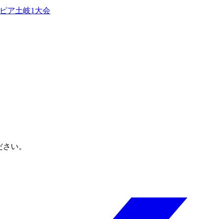
ピア土岐
1
大会
ださい。