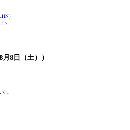
LHN）
方へ
8月8日（土））
ます。
。