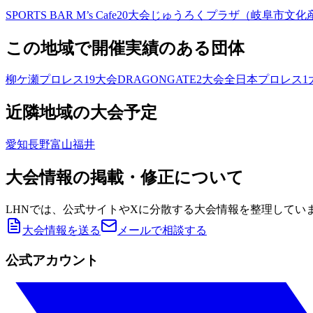
SPORTS BAR M’s Cafe
20
大会
じゅうろくプラザ（岐阜市文化
この地域で開催実績のある団体
柳ケ瀬プロレス
19
大会
DRAGONGATE
2
大会
全日本プロレス
1
近隣地域の大会予定
愛知
長野
富山
福井
大会情報の掲載・修正について
LHNでは、公式サイトやXに分散する大会情報を整理してい
大会情報を送る
メールで相談する
公式アカウント