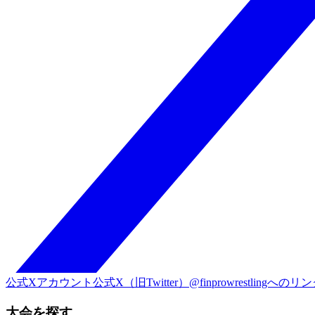
公式Xアカウント
公式X（旧Twitter）@finprowrestlingへのリ
大会を探す