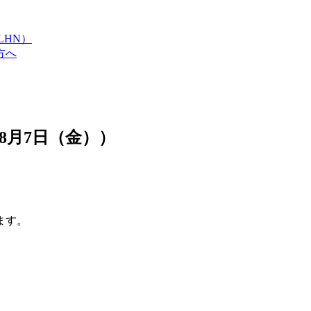
LHN）
方へ
8月7日（金））
ます。
。