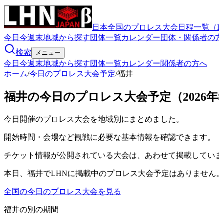
日本全国のプロレス大会日程一覧（
今日
今週末
地域から探す
団体一覧
カレンダー
団体・関係者の
検索
メニュー
今日
今週末
地域から探す
団体一覧
カレンダー
関係者の方へ
ホーム
/
今日のプロレス大会予定
/
福井
福井の今日のプロレス大会予定（2026年
今日開催のプロレス大会を地域別にまとめました。
開始時間・会場など観戦に必要な基本情報を確認できます。
チケット情報が公開されている大会は、あわせて掲載してい
本日、福井でLHNに掲載中のプロレス大会予定はありません
全国の今日のプロレス大会を見る
福井
の別の期間