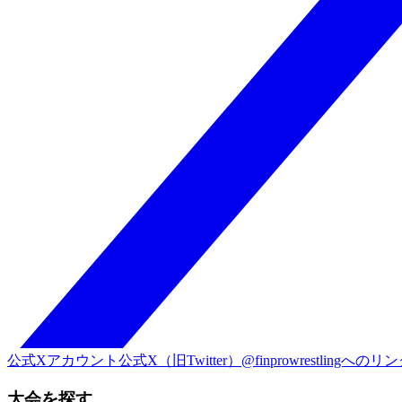
公式Xアカウント
公式X（旧Twitter）@finprowrestlingへのリ
大会を探す