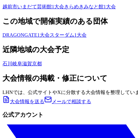
越前市いまだて芸術館
1
大会
きらめきみなと館
1
大会
この地域で開催実績のある団体
DRAGONGATE
1
大会
スターダム
1
大会
近隣地域の大会予定
石川
岐阜
滋賀
京都
大会情報の掲載・修正について
LHNでは、公式サイトやXに分散する大会情報を整理してい
大会情報を送る
メールで相談する
公式アカウント