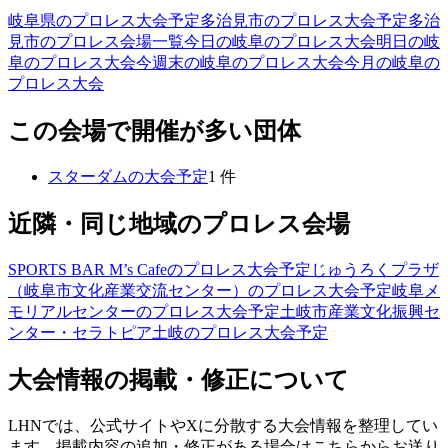
岐阜県のプロレス大会予定
多治見市のプロレス大会予定
多治
見市のプロレス会場一覧
今日の岐阜のプロレス大会
明日の岐
阜のプロレス大会
今週末の岐阜のプロレス大会
今月の岐阜の
プロレス大会
この会場で開催が多い団体
スターダム
の大会予定
1
件
近隣・同じ地域のプロレス会場
SPORTS BAR M’s Cafe
のプロレス大会予定
じゅうろくプラザ
（岐阜市文化産業交流センター）
のプロレス大会予定
岐阜メ
モリアルセンター
のプロレス大会予定
土岐市産業文化振興セ
ンター・セラトピア土岐
のプロレス大会予定
大会情報の掲載・修正について
LHNでは、公式サイトやXに分散する大会情報を整理してい
ます。掲載内容の追加・修正がある場合はこちらからお送り