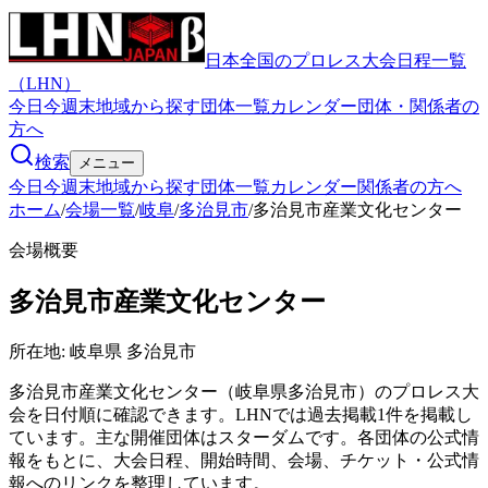
日本全国のプロレス大会日程一覧
（LHN）
今日
今週末
地域から探す
団体一覧
カレンダー
団体・関係者の
方へ
検索
メニュー
今日
今週末
地域から探す
団体一覧
カレンダー
関係者の方へ
ホーム
/
会場一覧
/
岐阜
/
多治見市
/
多治見市産業文化センター
会場概要
多治見市産業文化センター
所在地:
岐阜県 多治見市
多治見市産業文化センター（岐阜県多治見市）のプロレス大
会を日付順に確認できます。LHNでは過去掲載1件を掲載し
ています。主な開催団体はスターダムです。各団体の公式情
報をもとに、大会日程、開始時間、会場、チケット・公式情
報へのリンクを整理しています。