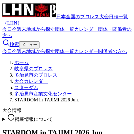
日本全国のプロレス大会日程一覧
（LHN）
今日
今週末
地域から探す
団体一覧
カレンダー
団体・関係者の
方へ
検索
メニュー
今日
今週末
地域から探す
団体一覧
カレンダー
関係者の方へ
ホーム
岐阜県のプロレス
多治見市のプロレス
大会カレンダー
スターダム
多治見市産業文化センター
STARDOM in TAJIMI 2026 Jun.
大会情報
掲載情報について
STARDOM in TAJIMI 2026 Jun.