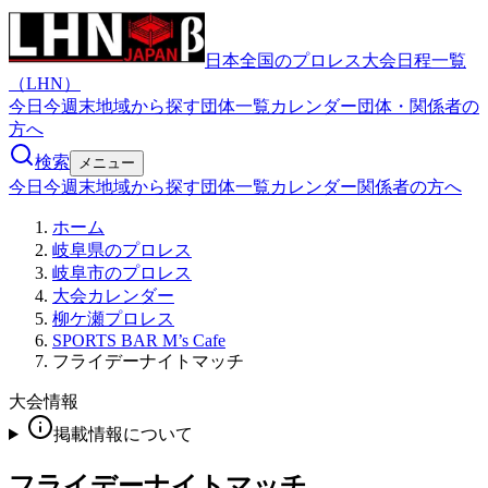
日本全国のプロレス大会日程一覧
（LHN）
今日
今週末
地域から探す
団体一覧
カレンダー
団体・関係者の
方へ
検索
メニュー
今日
今週末
地域から探す
団体一覧
カレンダー
関係者の方へ
ホーム
岐阜県のプロレス
岐阜市のプロレス
大会カレンダー
柳ケ瀬プロレス
SPORTS BAR M’s Cafe
フライデーナイトマッチ
大会情報
掲載情報について
フライデーナイトマッチ