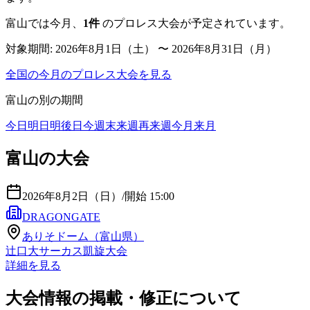
富山
では今月、
1
件
のプロレス大会が予定されています。
対象期間:
2026年8月1日（土） 〜 2026年8月31日（月）
全国の今月のプロレス大会を見る
富山
の別の期間
今日
明日
明後日
今週末
来週
再来週
今月
来月
富山の大会
2026年8月2日（日）
/
開始 15:00
DRAGONGATE
ありそドーム（富山県）
辻口大サーカス凱旋大会
詳細を見る
大会情報の掲載・修正について