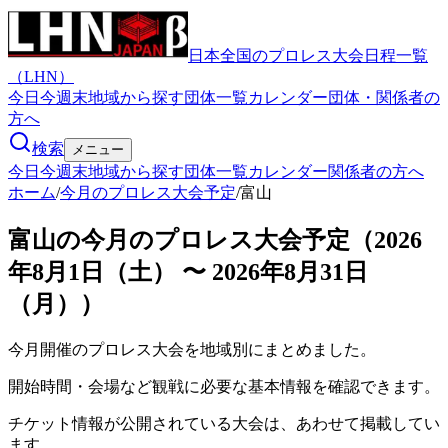
日本全国のプロレス大会日程一覧
（LHN）
今日
今週末
地域から探す
団体一覧
カレンダー
団体・関係者の
方へ
検索
メニュー
今日
今週末
地域から探す
団体一覧
カレンダー
関係者の方へ
ホーム
/
今月のプロレス大会予定
/
富山
富山の今月のプロレス大会予定（2026
年8月1日（土） 〜 2026年8月31日
（月））
今月開催のプロレス大会を地域別にまとめました。
開始時間・会場など観戦に必要な基本情報を確認できます。
チケット情報が公開されている大会は、あわせて掲載してい
ます。