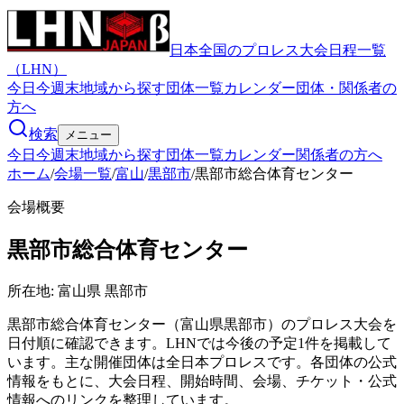
日本全国のプロレス大会日程一覧
（LHN）
今日
今週末
地域から探す
団体一覧
カレンダー
団体・関係者の
方へ
検索
メニュー
今日
今週末
地域から探す
団体一覧
カレンダー
関係者の方へ
ホーム
/
会場一覧
/
富山
/
黒部市
/
黒部市総合体育センター
会場概要
黒部市総合体育センター
所在地:
富山県 黒部市
黒部市総合体育センター（富山県黒部市）のプロレス大会を
日付順に確認できます。LHNでは今後の予定1件を掲載して
います。主な開催団体は全日本プロレスです。各団体の公式
情報をもとに、大会日程、開始時間、会場、チケット・公式
情報へのリンクを整理しています。