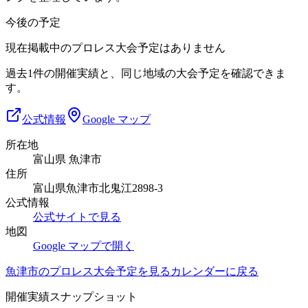
今後の予定
現在掲載中のプロレス大会予定はありません
過去1件の開催実績と、同じ地域の大会予定を確認できま
す。
公式情報
Google マップ
所在地
富山県 魚津市
住所
富山県魚津市北鬼江2898-3
公式情報
公式サイトで見る
地図
Google マップで開く
魚津市
のプロレス大会予定を見る
カレンダーに戻る
開催実績スナップショット