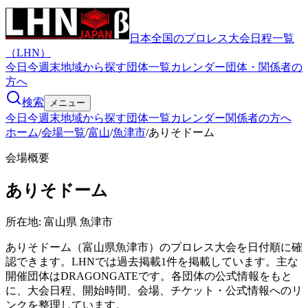
日本全国のプロレス大会日程一覧
（LHN）
今日
今週末
地域から探す
団体一覧
カレンダー
団体・関係者の
方へ
検索
メニュー
今日
今週末
地域から探す
団体一覧
カレンダー
関係者の方へ
ホーム
/
会場一覧
/
富山
/
魚津市
/
ありそドーム
会場概要
ありそドーム
所在地:
富山県 魚津市
ありそドーム（富山県魚津市）のプロレス大会を日付順に確
認できます。LHNでは過去掲載1件を掲載しています。主な
開催団体はDRAGONGATEです。各団体の公式情報をもと
に、大会日程、開始時間、会場、チケット・公式情報へのリ
ンクを整理しています。