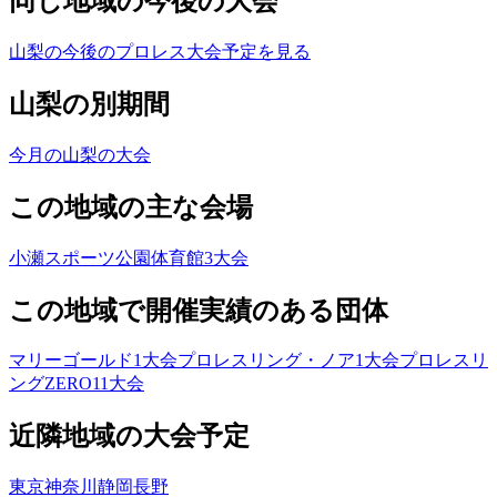
同じ地域の今後の大会
山梨の今後のプロレス大会予定を見る
山梨の別期間
今月の山梨の大会
この地域の主な会場
小瀬スポーツ公園体育館
3
大会
この地域で開催実績のある団体
マリーゴールド
1
大会
プロレスリング・ノア
1
大会
プロレスリ
ングZERO1
1
大会
近隣地域の大会予定
東京
神奈川
静岡
長野