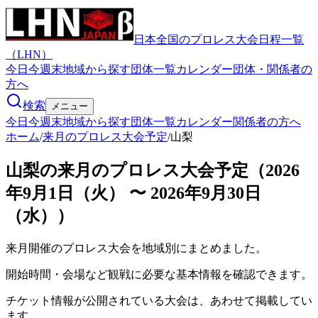
日本全国のプロレス大会日程一覧
（LHN）
今日
今週末
地域から探す
団体一覧
カレンダー
団体・関係者の
方へ
検索
メニュー
今日
今週末
地域から探す
団体一覧
カレンダー
関係者の方へ
ホーム
/
来月のプロレス大会予定
/
山梨
山梨の来月のプロレス大会予定（2026
年9月1日（火） 〜 2026年9月30日
（水））
来月開催のプロレス大会を地域別にまとめました。
開始時間・会場など観戦に必要な基本情報を確認できます。
チケット情報が公開されている大会は、あわせて掲載してい
ます。