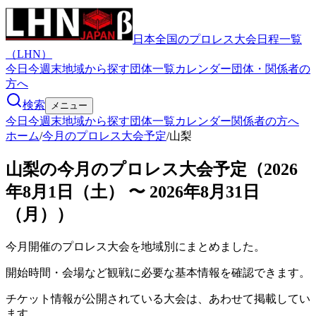
日本全国のプロレス大会日程一覧
（LHN）
今日
今週末
地域から探す
団体一覧
カレンダー
団体・関係者の
方へ
検索
メニュー
今日
今週末
地域から探す
団体一覧
カレンダー
関係者の方へ
ホーム
/
今月のプロレス大会予定
/
山梨
山梨の今月のプロレス大会予定（2026
年8月1日（土） 〜 2026年8月31日
（月））
今月開催のプロレス大会を地域別にまとめました。
開始時間・会場など観戦に必要な基本情報を確認できます。
チケット情報が公開されている大会は、あわせて掲載してい
ます。