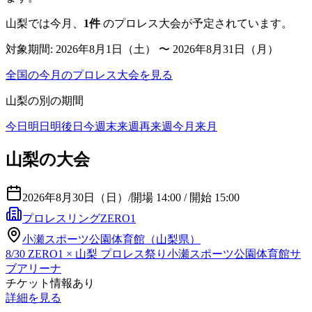
山梨
では今月、
1
件
のプロレス大会が予定されています。
対象期間:
2026年8月1日（土） 〜 2026年8月31日（月）
全国の今月のプロレス大会を見る
山梨
の別の期間
今日
明日
明後日
今週末
来週
再来週
今月
来月
山梨の大会
2026年8月30日（日）
/
開場 14:00 / 開始 15:00
プロレスリングZERO1
小瀬スポーツ公園体育館（山梨県）
8/30 ZERO1 × 山梨 プロレス祭り小瀬スポーツ公園体育館サ
ブアリーナ
チケット情報あり
詳細を見る