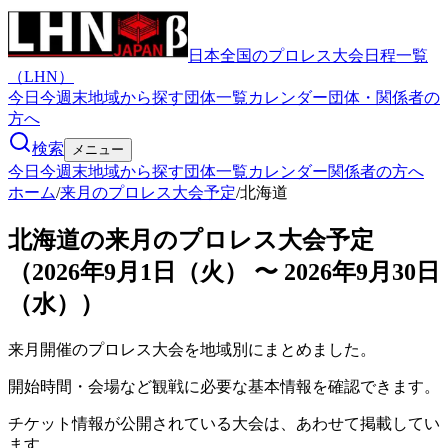
日本全国のプロレス大会日程一覧
（LHN）
今日
今週末
地域から探す
団体一覧
カレンダー
団体・関係者の
方へ
検索
メニュー
今日
今週末
地域から探す
団体一覧
カレンダー
関係者の方へ
ホーム
/
来月のプロレス大会予定
/
北海道
北海道の来月のプロレス大会予定
（2026年9月1日（火） 〜 2026年9月30日
（水））
来月開催のプロレス大会を地域別にまとめました。
開始時間・会場など観戦に必要な基本情報を確認できます。
チケット情報が公開されている大会は、あわせて掲載してい
ます。