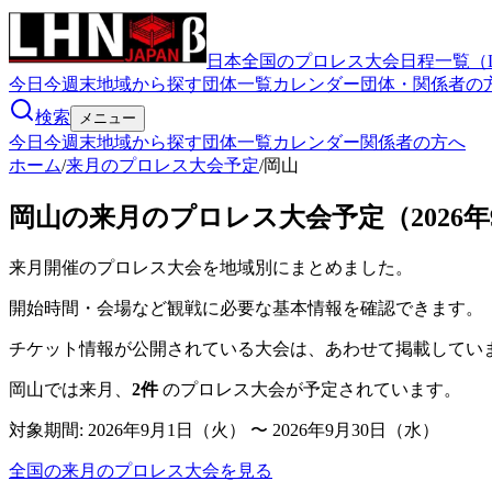
日本全国のプロレス大会日程一覧（
今日
今週末
地域から探す
団体一覧
カレンダー
団体・関係者の
検索
メニュー
今日
今週末
地域から探す
団体一覧
カレンダー
関係者の方へ
ホーム
/
来月のプロレス大会予定
/
岡山
岡山の来月のプロレス大会予定（2026年9月
来月開催のプロレス大会を地域別にまとめました。
開始時間・会場など観戦に必要な基本情報を確認できます。
チケット情報が公開されている大会は、あわせて掲載してい
岡山
では来月、
2
件
のプロレス大会が予定されています。
対象期間:
2026年9月1日（火） 〜 2026年9月30日（水）
全国の来月のプロレス大会を見る