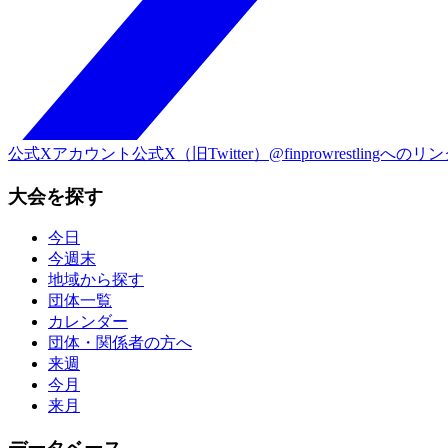
公式Xアカウント
公式X（旧Twitter）@finprowrestlingへのリ
大会を探す
今日
今週末
地域から探す
団体一覧
カレンダー
団体・関係者の方へ
来週
今月
来月