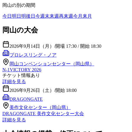
岡山
の別の期間
今日
明日
明後日
今週末
来週
再来週
今月
来月
岡山の大会
2026年9月14日（月）
/
開場 17:30 / 開始 18:30
プロレスリング・ノア
岡山コンベンションセンター（岡山県）
N-1VICTORY 2026
チケット情報あり
詳細を見る
2026年9月26日（土）
/
開始 18:00
DRAGONGATE
美作文化センター（岡山県）
DRAGONGATE 美作文化センター大会
詳細を見る