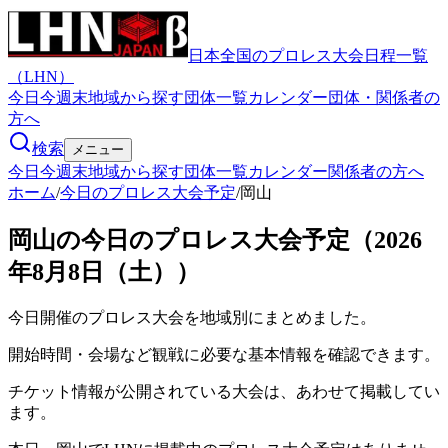
日本全国のプロレス大会日程一覧
（LHN）
今日
今週末
地域から探す
団体一覧
カレンダー
団体・関係者の
方へ
検索
メニュー
今日
今週末
地域から探す
団体一覧
カレンダー
関係者の方へ
ホーム
/
今日のプロレス大会予定
/
岡山
岡山の今日のプロレス大会予定（2026
年8月8日（土））
今日開催のプロレス大会を地域別にまとめました。
開始時間・会場など観戦に必要な基本情報を確認できます。
チケット情報が公開されている大会は、あわせて掲載してい
ます。