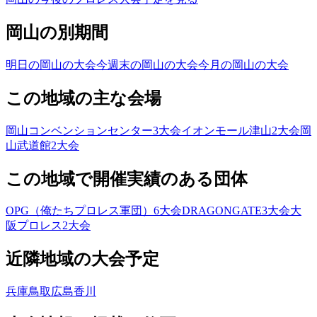
岡山の別期間
明日の岡山の大会
今週末の岡山の大会
今月の岡山の大会
この地域の主な会場
岡山コンベンションセンター
3
大会
イオンモール津山
2
大会
岡
山武道館
2
大会
この地域で開催実績のある団体
OPG（俺たちプロレス軍団）
6
大会
DRAGONGATE
3
大会
大
阪プロレス
2
大会
近隣地域の大会予定
兵庫
鳥取
広島
香川