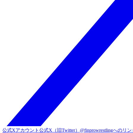
公式Xアカウント
公式X（旧Twitter）@finprowrestlingへのリ