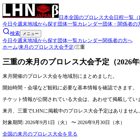
日本全国のプロレス大会日程一覧（
今日
今週末
地域から探す
団体一覧
カレンダー
団体・関係者の
検索
メニュー
今日
今週末
地域から探す
団体一覧
カレンダー
関係者の方へ
ホーム
/
来月のプロレス大会予定
/
三重
三重の来月のプロレス大会予定（2026年9月
来月開催のプロレス大会を地域別にまとめました。
開始時間・会場など観戦に必要な基本情報を確認できます。
チケット情報が公開されている大会は、あわせて掲載してい
来月、三重でLHNに掲載中のプロレス大会予定はありません
対象期間:
2026年9月1日（火） 〜 2026年9月30日（水）
全国の来月のプロレス大会を見る