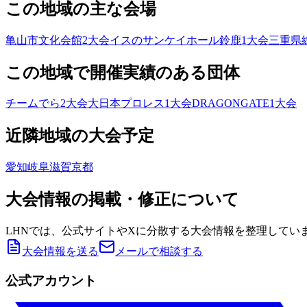
この地域の主な会場
亀山市文化会館
2
大会
イスのサンケイホール鈴鹿
1
大会
三重県
この地域で開催実績のある団体
チームでら
2
大会
大日本プロレス
1
大会
DRAGONGATE
1
大会
近隣地域の大会予定
愛知
岐阜
滋賀
京都
大会情報の掲載・修正について
LHNでは、公式サイトやXに分散する大会情報を整理してい
大会情報を送る
メールで相談する
公式アカウント