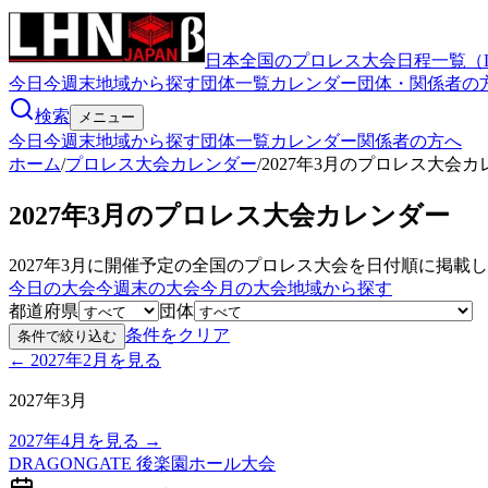
日本全国のプロレス大会日程一覧（
今日
今週末
地域から探す
団体一覧
カレンダー
団体・関係者の
検索
メニュー
今日
今週末
地域から探す
団体一覧
カレンダー
関係者の方へ
ホーム
/
プロレス大会カレンダー
/
2027年3月のプロレス大会
2027年3月のプロレス大会カレンダー
2027年3月に開催予定の全国のプロレス大会を日付順に掲
今日の大会
今週末の大会
今月の大会
地域から探す
都道府県
団体
条件をクリア
条件で絞り込む
←
2027年2月
を見る
2027年3月
2027年4月
を見る →
DRAGONGATE 後楽園ホール大会