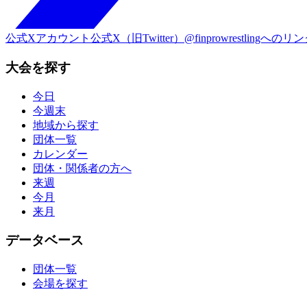
公式Xアカウント
公式X（旧Twitter）@finprowrestlingへのリ
大会を探す
今日
今週末
地域から探す
団体一覧
カレンダー
団体・関係者の方へ
来週
今月
来月
データベース
団体一覧
会場を探す