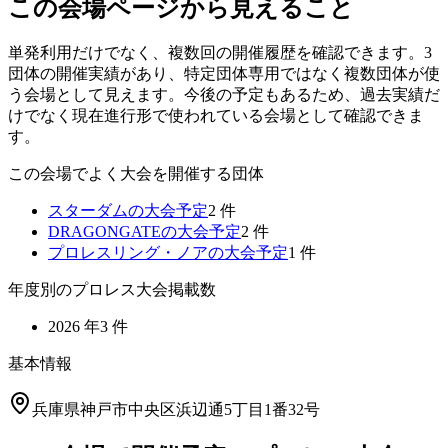
この会場ページから見えること
単発利用だけでなく、複数回の開催履歴を確認できます。3
団体の開催実績があり、特定団体専用ではなく複数団体が使
う会場として見えます。今後の予定もあるため、過去実績だ
けでなく現在進行形で使われている会場として確認できま
す。
この会場でよく大会を開催する団体
スターダム
の大会予定
2
件
DRAGONGATE
の大会予定
2
件
プロレスリング・ノア
の大会予定
1
件
年度別のプロレス大会掲載数
2026
年
3
件
基本情報
兵庫県神戸市中央区浜辺通5丁目1番32号