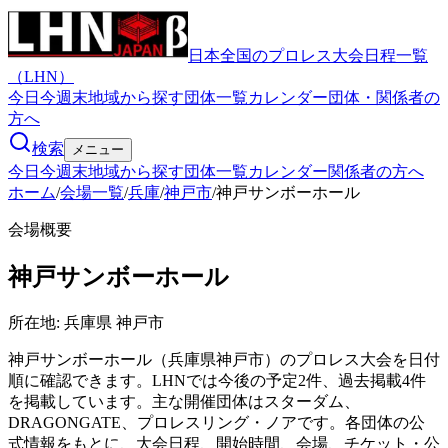
日本全国のプロレス大会日程一覧
（LHN）
今日
今週末
地域から探す
団体一覧
カレンダー
団体・関係者の
方へ
検索
メニュー
今日
今週末
地域から探す
団体一覧
カレンダー
関係者の方へ
ホーム
/
会場一覧
/
兵庫
/
神戸市
/
神戸サンボーホール
会場概要
神戸サンボーホール
所在地:
兵庫県 神戸市
神戸サンボーホール（兵庫県神戸市）のプロレス大会を日付
順に確認できます。LHNでは今後の予定2件、過去掲載4件
を掲載しています。主な開催団体はスターダム、
DRAGONGATE、プロレスリング・ノアです。各団体の公
式情報をもとに、大会日程、開始時間、会場、チケット・公