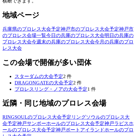
横断できます。
地域ページ
兵庫県のプロレス大会予定
神戸市のプロレス大会予定
神戸市
のプロレス会場一覧
今日の兵庫のプロレス大会
明日の兵庫の
プロレス大会
今週末の兵庫のプロレス大会
今月の兵庫のプロ
レス大会
この会場で開催が多い団体
スターダム
の大会予定
2
件
DRAGONGATE
の大会予定
2
件
プロレスリング・ノア
の大会予定
1
件
近隣・同じ地域のプロレス会場
RINGSOUL
のプロレス大会予定
リングソウル
のプロレス大
会予定
神戸サンボーホール
のプロレス大会予定
神戸ラピスホ
ール
のプロレス大会予定
神戸ポートアイランドホール
のプロ