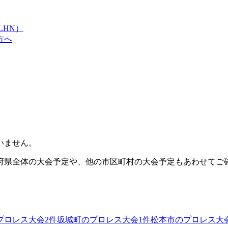
LHN）
方へ
いません。
府県全体の大会予定や、他の市区町村の大会予定もあわせてご
プロレス大会
2
件
坂城町のプロレス大会
1
件
松本市のプロレス大