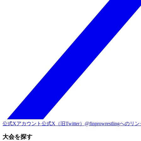
公式Xアカウント
公式X（旧Twitter）@finprowrestlingへのリ
大会を探す