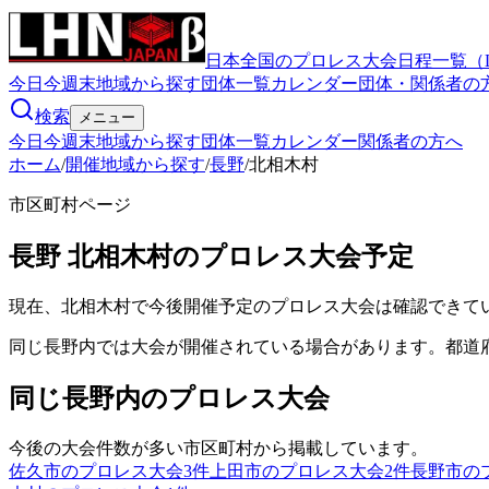
日本全国のプロレス大会日程一覧（
今日
今週末
地域から探す
団体一覧
カレンダー
団体・関係者の
検索
メニュー
今日
今週末
地域から探す
団体一覧
カレンダー
関係者の方へ
ホーム
/
開催地域から探す
/
長野
/
北相木村
市区町村ページ
長野
北相木村
のプロレス大会予定
現在、北相木村で今後開催予定のプロレス大会は確認できて
同じ長野内では大会が開催されている場合があります。都道
同じ長野内のプロレス大会
今後の大会件数が多い市区町村から掲載しています。
佐久市のプロレス大会
3
件
上田市のプロレス大会
2
件
長野市の