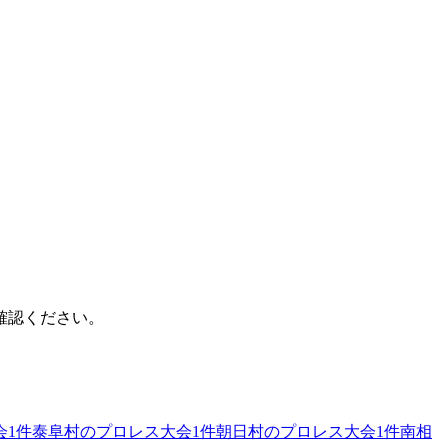
確認ください。
会
1
件
泰阜村のプロレス大会
1
件
朝日村のプロレス大会
1
件
南相