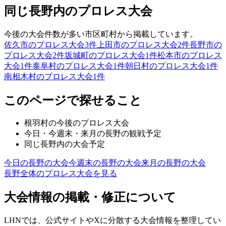
同じ長野内のプロレス大会
今後の大会件数が多い市区町村から掲載しています。
佐久市のプロレス大会
3
件
上田市のプロレス大会
2
件
長野市の
プロレス大会
2
件
坂城町のプロレス大会
1
件
松本市のプロレス
大会
1
件
泰阜村のプロレス大会
1
件
朝日村のプロレス大会
1
件
南相木村のプロレス大会
1
件
このページで探せること
根羽村
の今後のプロレス大会
今日・今週末・来月の
長野
の観戦予定
同じ
長野
内の大会予定
今日の
長野
の大会
今週末の
長野
の大会
来月の
長野
の大会
長野
全体のプロレス大会を見る
大会情報の掲載・修正について
LHNでは、公式サイトやXに分散する大会情報を整理してい