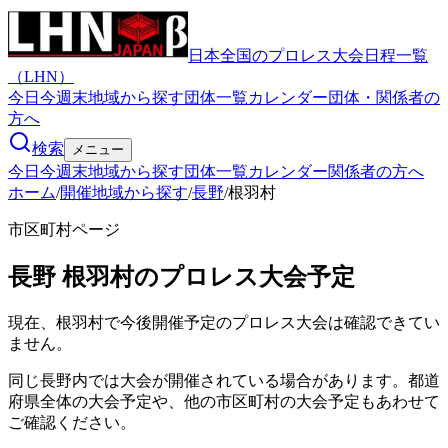
日本全国のプロレス大会日程一覧
（LHN）
今日
今週末
地域から探す
団体一覧
カレンダー
団体・関係者の
方へ
検索
メニュー
今日
今週末
地域から探す
団体一覧
カレンダー
関係者の方へ
ホーム
/
開催地域から探す
/
長野
/
根羽村
市区町村ページ
長野
根羽村
のプロレス大会予定
現在、根羽村で今後開催予定のプロレス大会は確認できてい
ません。
同じ長野内では大会が開催されている場合があります。都道
府県全体の大会予定や、他の市区町村の大会予定もあわせて
ご確認ください。