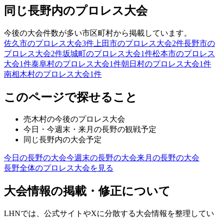
同じ長野内のプロレス大会
今後の大会件数が多い市区町村から掲載しています。
佐久市のプロレス大会
3
件
上田市のプロレス大会
2
件
長野市の
プロレス大会
2
件
坂城町のプロレス大会
1
件
松本市のプロレス
大会
1
件
泰阜村のプロレス大会
1
件
朝日村のプロレス大会
1
件
南相木村のプロレス大会
1
件
このページで探せること
売木村
の今後のプロレス大会
今日・今週末・来月の
長野
の観戦予定
同じ
長野
内の大会予定
今日の
長野
の大会
今週末の
長野
の大会
来月の
長野
の大会
長野
全体のプロレス大会を見る
大会情報の掲載・修正について
LHNでは、公式サイトやXに分散する大会情報を整理してい