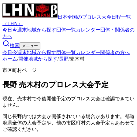
日本全国のプロレス大会日程一覧
（LHN）
今日
今週末
地域から探す
団体一覧
カレンダー
団体・関係者の
方へ
検索
メニュー
今日
今週末
地域から探す
団体一覧
カレンダー
関係者の方へ
ホーム
/
開催地域から探す
/
長野
/
売木村
市区町村ページ
長野
売木村
のプロレス大会予定
現在、売木村で今後開催予定のプロレス大会は確認できてい
ません。
同じ長野内では大会が開催されている場合があります。都道
府県全体の大会予定や、他の市区町村の大会予定もあわせて
ご確認ください。