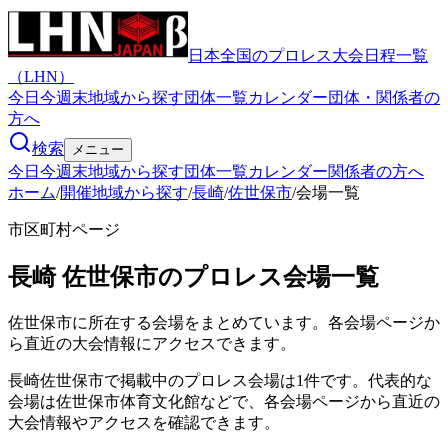
日本全国のプロレス大会日程一覧
（LHN）
今日
今週末
地域から探す
団体一覧
カレンダー
団体・関係者の
方へ
検索
メニュー
今日
今週末
地域から探す
団体一覧
カレンダー
関係者の方へ
ホーム
/
開催地域から探す
/
長崎
/
佐世保市
/
会場一覧
市区町村ページ
長崎
佐世保市
のプロレス会場一覧
佐世保市
に所在する会場をまとめています。各会場ページか
ら直近の大会情報にアクセスできます。
長崎佐世保市で掲載中のプロレス会場は1件です。代表的な
会場は佐世保市体育文化館などで、各会場ページから直近の
大会情報やアクセスを確認できます。