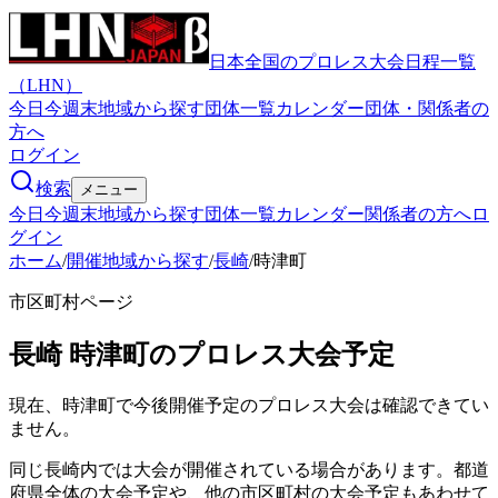
日本全国のプロレス大会日程一覧
（LHN）
今日
今週末
地域から探す
団体一覧
カレンダー
団体・関係者の
方へ
ログイン
検索
メニュー
今日
今週末
地域から探す
団体一覧
カレンダー
関係者の方へ
ロ
グイン
ホーム
/
開催地域から探す
/
長崎
/
時津町
市区町村ページ
長崎
時津町
のプロレス大会予定
現在、時津町で今後開催予定のプロレス大会は確認できてい
ません。
同じ長崎内では大会が開催されている場合があります。都道
府県全体の大会予定や、他の市区町村の大会予定もあわせて