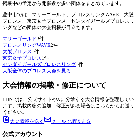
掲載中の予定から開催数が多い団体をまとめています。
豊中市
では、
マリーゴールド、プロレスリングWAVE、大阪
プロレス、東京女子プロレス、センダイガールズプロレスリ
ング
などの団体の大会掲載が目立ちます。
マリーゴールド
3
件
プロレスリングWAVE
2
件
大阪プロレス
1
件
東京女子プロレス
1
件
センダイガールズプロレスリング
1
件
大阪
全体のプロレス大会を見る
大会情報の掲載・修正について
LHNでは、公式サイトやXに分散する大会情報を整理してい
ます。掲載内容の追加・修正がある場合はこちらからお送り
ください。
大会情報を送る
メールで相談する
公式アカウント