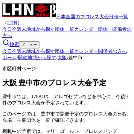
日本全国のプロレス大会日程一覧
（LHN）
今日
今週末
地域から探す
団体一覧
カレンダー
団体・関係者の
方へ
検索
メニュー
今日
今週末
地域から探す
団体一覧
カレンダー
関係者の方へ
ホーム
/
開催地域から探す
/
大阪
/
豊中市
市区町村ページ
大阪
豊中市
のプロレス大会予定
豊中市では、176BOX、アルゴセブンなどを中心に、今後9
件のプロレス大会が予定されています。
このページでは、豊中市で開催予定のプロレス大会の日程、
会場、主催団体を一覧で確認できます。
掲載中の予定では、マリーゴールド、プロレスリング