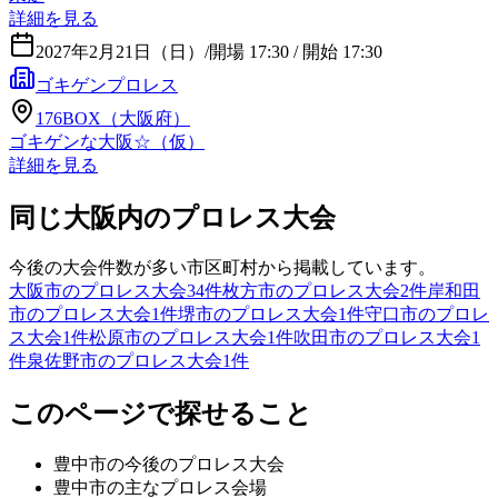
詳細を見る
2027年2月21日（日）
/
開場 17:30 / 開始 17:30
ゴキゲンプロレス
176BOX（大阪府）
ゴキゲンな大阪☆（仮）
詳細を見る
同じ大阪内のプロレス大会
今後の大会件数が多い市区町村から掲載しています。
大阪市のプロレス大会
34
件
枚方市のプロレス大会
2
件
岸和田
市のプロレス大会
1
件
堺市のプロレス大会
1
件
守口市のプロレ
ス大会
1
件
松原市のプロレス大会
1
件
吹田市のプロレス大会
1
件
泉佐野市のプロレス大会
1
件
このページで探せること
豊中市
の今後のプロレス大会
豊中市
の主なプロレス会場