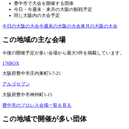
豊中市
で大会を開催する団体
今日・今週末・来月の
大阪
の観戦予定
同じ
大阪
内の大会予定
今日の
大阪
の大会
今週末の
大阪
の大会
来月の
大阪
の大会
この地域の主な会場
今後の開催予定が多い会場から最大5件を掲載しています。
176BOX
大阪府豊中市庄内東町5-7-25
アルゴセブン
大阪府豊中市神州町1-15
豊中市
のプロレス会場一覧を見る
この地域で開催が多い団体