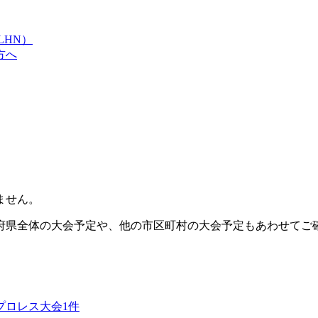
LHN）
方へ
ません。
府県全体の大会予定や、他の市区町村の大会予定もあわせてご
プロレス大会
1
件