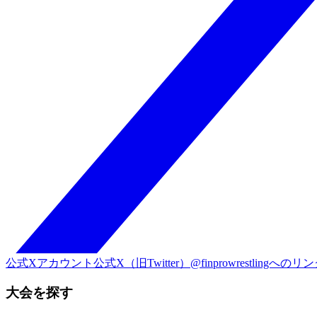
公式Xアカウント
公式X（旧Twitter）@finprowrestlingへのリ
大会を探す