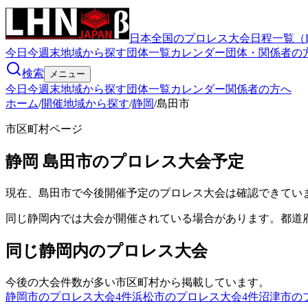
日本全国のプロレス大会日程一覧（
今日
今週末
地域から探す
団体一覧
カレンダー
団体・関係者の
検索
メニュー
今日
今週末
地域から探す
団体一覧
カレンダー
関係者の方へ
ホーム
/
開催地域から探す
/
静岡
/
島田市
市区町村ページ
静岡
島田市
のプロレス大会予定
現在、島田市で今後開催予定のプロレス大会は確認できてい
同じ静岡内では大会が開催されている場合があります。都道
同じ静岡内のプロレス大会
今後の大会件数が多い市区町村から掲載しています。
静岡市のプロレス大会
4
件
浜松市のプロレス大会
4
件
沼津市の