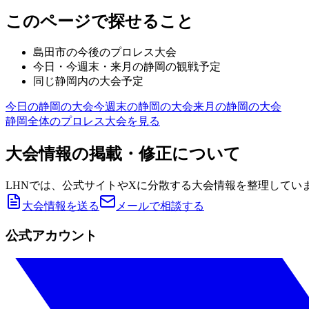
このページで探せること
島田市
の今後のプロレス大会
今日・今週末・来月の
静岡
の観戦予定
同じ
静岡
内の大会予定
今日の
静岡
の大会
今週末の
静岡
の大会
来月の
静岡
の大会
静岡
全体のプロレス大会を見る
大会情報の掲載・修正について
LHNでは、公式サイトやXに分散する大会情報を整理してい
大会情報を送る
メールで相談する
公式アカウント