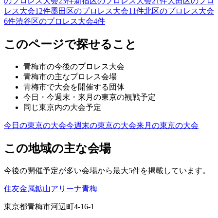
のプロレス大会
23
件
新宿区のプロレス大会
21
件
大田区のプロ
レス大会
12
件
墨田区のプロレス大会
11
件
北区のプロレス大会
6
件
渋谷区のプロレス大会
4
件
このページで探せること
青梅市
の今後のプロレス大会
青梅市
の主なプロレス会場
青梅市
で大会を開催する団体
今日・今週末・来月の
東京
の観戦予定
同じ
東京
内の大会予定
今日の
東京
の大会
今週末の
東京
の大会
来月の
東京
の大会
この地域の主な会場
今後の開催予定が多い会場から最大5件を掲載しています。
住友金属鉱山アリーナ青梅
東京都青梅市河辺町4-16-1