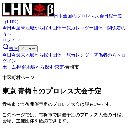
日本全国のプロレス大会日程一覧
（LHN）
今日
今週末
地域から探す
団体一覧
カレンダー
団体・関係者の
方へ
ログイン
検索
メニュー
今日
今週末
地域から探す
団体一覧
カレンダー
関係者の方へ
ロ
グイン
ホーム
/
開催地域から探す
/
東京
/
青梅市
市区町村ページ
東京
青梅市
のプロレス大会予定
青梅市で今後開催予定のプロレス大会は現在1件です。
このページでは、青梅市で開催予定のプロレス大会の日程、
会場、主催団体を確認できます。