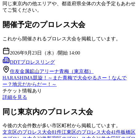
同じ東京内の他エリアや、都道府県全体の大会予定もあわせ
てご覧ください。
開催予定のプロレス大会
これから開催されるプロレス大会を掲載しています。
2026年9月23日（水）
/
開始 14:00
DDTプロレスリング
住友金属鉱山アリーナ青梅（東京都）
HARASHIMA凱旋！～また青梅で大会やるさー！なんで
ー？地元だからだー！～
チケット情報あり
詳細を見る
同じ東京内のプロレス大会
今後の大会件数が多い市区町村から掲載しています。
文京区のプロレス大会
81
件
江東区のプロレス大会
41
件
板橋区