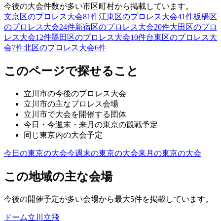
今後の大会件数が多い市区町村から掲載しています。
文京区のプロレス大会
81
件
江東区のプロレス大会
41
件
板橋区
のプロレス大会
24
件
新宿区のプロレス大会
20
件
大田区のプロ
レス大会
12
件
墨田区のプロレス大会
10
件
台東区のプロレス大
会
7
件
北区のプロレス大会
6
件
このページで探せること
立川市
の今後のプロレス大会
立川市
の主なプロレス会場
立川市
で大会を開催する団体
今日・今週末・来月の
東京
の観戦予定
同じ
東京
内の大会予定
今日の
東京
の大会
今週末の
東京
の大会
来月の
東京
の大会
この地域の主な会場
今後の開催予定が多い会場から最大5件を掲載しています。
ドーム立川立飛