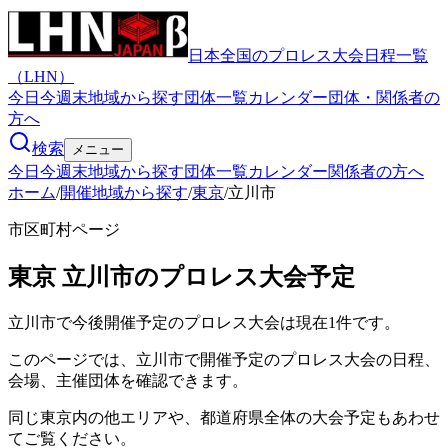
日本全国のプロレス大会日程一覧
（LHN）
今日
今週末
地域から探す
団体一覧
カレンダー
団体・関係者の
方へ
検索
メニュー
今日
今週末
地域から探す
団体一覧
カレンダー
関係者の方へ
ホーム
/
開催地域から探す
/
東京
/
立川市
市区町村ページ
東京
立川市
のプロレス大会予定
立川市で今後開催予定のプロレス大会は現在1件です。
このページでは、立川市で開催予定のプロレス大会の日程、
会場、主催団体を確認できます。
同じ東京内の他エリアや、都道府県全体の大会予定もあわせ
てご覧ください。