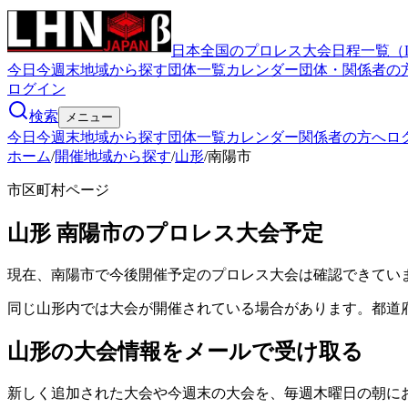
日本全国のプロレス大会日程一覧（
今日
今週末
地域から探す
団体一覧
カレンダー
団体・関係者の
ログイン
検索
メニュー
今日
今週末
地域から探す
団体一覧
カレンダー
関係者の方へ
ロ
ホーム
/
開催地域から探す
/
山形
/
南陽市
市区町村ページ
山形
南陽市
のプロレス大会予定
現在、南陽市で今後開催予定のプロレス大会は確認できてい
同じ山形内では大会が開催されている場合があります。都道
山形
の大会情報をメールで受け取る
新しく追加された大会や今週末の大会を、
毎週木曜日の朝
に