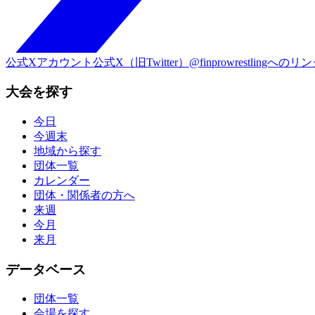
公式Xアカウント
公式X（旧Twitter）@finprowrestlingへのリ
大会を探す
今日
今週末
地域から探す
団体一覧
カレンダー
団体・関係者の方へ
来週
今月
来月
データベース
団体一覧
会場を探す