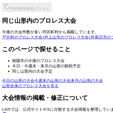
受信状態を確認しています
同じ山形内のプロレス大会
今後の大会件数が多い市区町村から掲載しています。
戸沢村のプロレス大会
1
件
上山市のプロレス大会
1
件
新庄市の
このページで探せること
南陽市
の今後のプロレス大会
今日・今週末・来月の
山形
の観戦予定
同じ
山形
内の大会予定
今日の
山形
の大会
今週末の
山形
の大会
来月の
山形
の大会
山形
全体のプロレス大会を見る
大会情報の掲載・修正について
LHNでは、公式サイトやXに分散する大会情報を整理してい