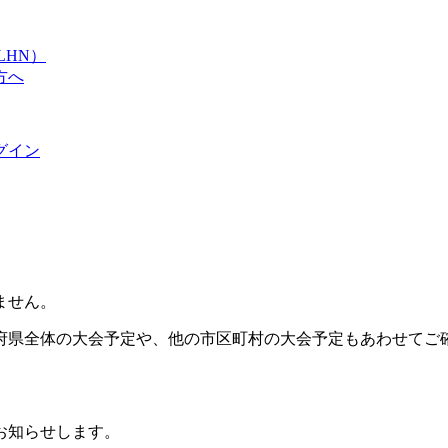
LHN）
方へ
グイン
ません。
府県全体の大会予定や、他の市区町村の大会予定もあわせてご
お知らせします。