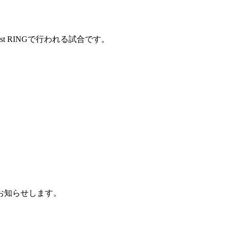
場 1st RINGで行われる試合です。
。
お知らせします。