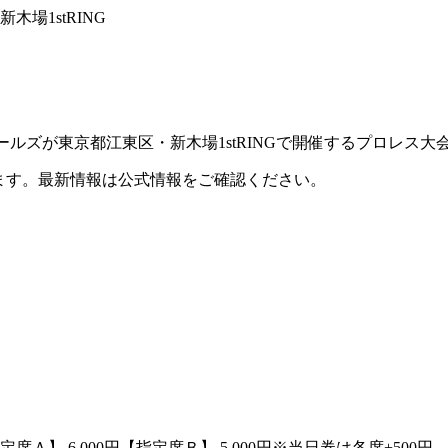
木場1stRING
アクトレスガールズが東京都江東区・新木場1stRINGで開催するプロレス
ます。最新情報は公式情報をご確認ください。
定席Ａ】 6,000円【指定席Ｂ】 5,000円※当日券は各席+500円