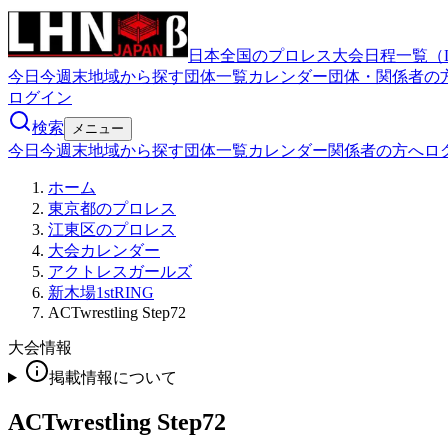
日本全国のプロレス大会日程一覧（
今日
今週末
地域から探す
団体一覧
カレンダー
団体・関係者の
ログイン
検索
メニュー
今日
今週末
地域から探す
団体一覧
カレンダー
関係者の方へ
ロ
ホーム
東京都のプロレス
江東区のプロレス
大会カレンダー
アクトレスガールズ
新木場1stRING
ACTwrestling Step72
大会情報
掲載情報について
ACTwrestling Step72