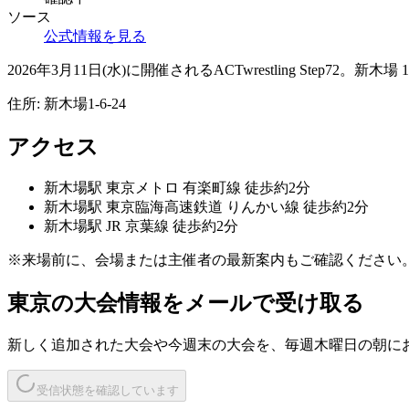
ソース
公式情報を見る
2026年3月11日(水)に開催されるACTwrestling Step72。新木
住所:
新木場1-6-24
アクセス
新木場
駅
東京メトロ 有楽町線 徒歩約2分
新木場
駅
東京臨海高速鉄道 りんかい線 徒歩約2分
新木場
駅
JR 京葉線 徒歩約2分
※来場前に、会場または主催者の最新案内もご確認ください
東京
の大会情報をメールで受け取る
新しく追加された大会や今週末の大会を、
毎週木曜日の朝
に
受信状態を確認しています