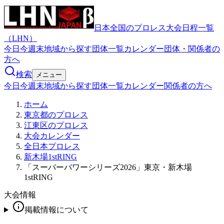
日本全国のプロレス大会日程一覧
（LHN）
今日
今週末
地域から探す
団体一覧
カレンダー
団体・関係者の
方へ
検索
メニュー
今日
今週末
地域から探す
団体一覧
カレンダー
関係者の方へ
ホーム
東京都のプロレス
江東区のプロレス
大会カレンダー
全日本プロレス
新木場1stRING
「スーパーパワーシリーズ2026」東京・新木場
1stRING
大会情報
掲載情報について