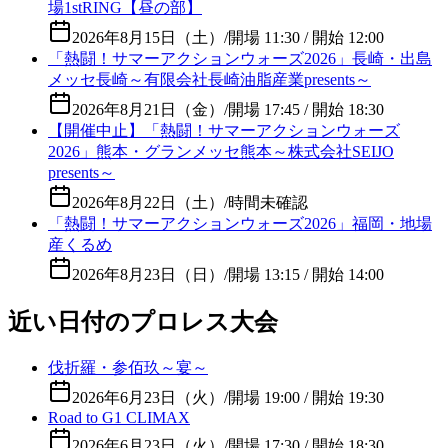
場1stRING【昼の部】
2026年8月15日（土）
/
開場 11:30 / 開始 12:00
「熱闘！サマーアクションウォーズ2026」長崎・出島
メッセ長崎～有限会社長崎油脂産業presents～
2026年8月21日（金）
/
開場 17:45 / 開始 18:30
【開催中止】「熱闘！サマーアクションウォーズ
2026」熊本・グランメッセ熊本～株式会社SEIJO
presents～
2026年8月22日（土）
/
時間未確認
「熱闘！サマーアクションウォーズ2026」福岡・地場
産くるめ
2026年8月23日（日）
/
開場 13:15 / 開始 14:00
近い日付のプロレス大会
伐折羅・参佰玖～宴～
2026年6月23日（火）
/
開場 19:00 / 開始 19:30
Road to G1 CLIMAX
2026年6月23日（火）
/
開場 17:30 / 開始 18:30