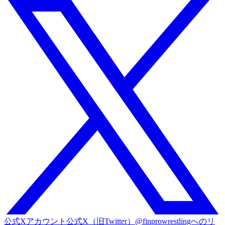
公式Xアカウント
公式X（旧Twitter）@finprowrestlingへのリ