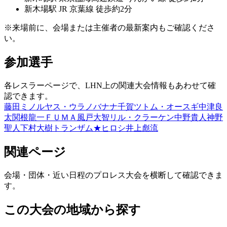
新木場
駅
JR 京葉線 徒歩約2分
※来場前に、会場または主催者の最新案内もご確認くださ
い。
参加選手
各レスラーページで、LHN上の関連大会情報もあわせて確
認できます。
藤田ミノル
ヤス・ウラノ
バナナ千賀
ツトム・オースギ
中津良
太
関根龍一
ＦＵＭＡ
風戸大智
リル・クラーケン
中野貴人
神野
聖人
下村大樹
トランザム★ヒロシ
井上彪流
関連ページ
会場・団体・近い日程のプロレス大会を横断して確認できま
す。
この大会の地域から探す