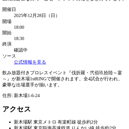
開催日
2025年12月28日（日）
開場
18:00
開始
18:30
終演
確認中
ソース
公式情報を見る
飲み放題付きプロレスイベント『伐折羅・弐佰玖拾陸～宴
～』が新木場1stRINGで開催されます。全4試合が行われ、
豪華な出場選手が揃います。
住所:
新木場1-6-24
アクセス
新木場
駅
東京メトロ 有楽町線 徒歩約2分
新木場
駅
東京臨海高速鉄道 りんかい線 徒歩約2分