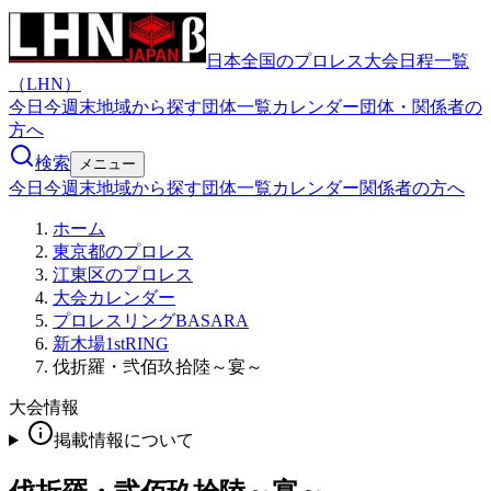
日本全国のプロレス大会日程一覧
（LHN）
今日
今週末
地域から探す
団体一覧
カレンダー
団体・関係者の
方へ
検索
メニュー
今日
今週末
地域から探す
団体一覧
カレンダー
関係者の方へ
ホーム
東京都のプロレス
江東区のプロレス
大会カレンダー
プロレスリングBASARA
新木場1stRING
伐折羅・弐佰玖拾陸～宴～
大会情報
掲載情報について