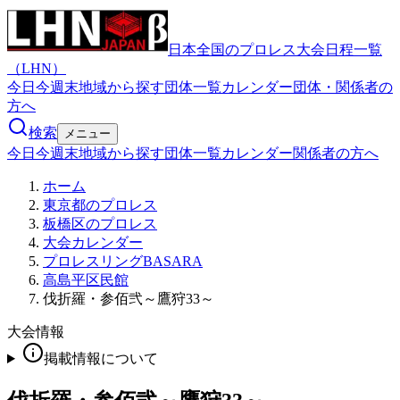
日本全国のプロレス大会日程一覧
（LHN）
今日
今週末
地域から探す
団体一覧
カレンダー
団体・関係者の
方へ
検索
メニュー
今日
今週末
地域から探す
団体一覧
カレンダー
関係者の方へ
ホーム
東京都のプロレス
板橋区のプロレス
大会カレンダー
プロレスリングBASARA
高島平区民館
伐折羅・参佰弐～鷹狩33～
大会情報
掲載情報について