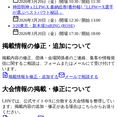
2026年3月20日（金）
/
開場 10:30 / 開始 11:30
神田明神 x LLPW-X 秦納絵巻[番外幅]『LLPWーX選手
が選ぶベストバウト秘話 』
2026年3月20日（金）
/
開場 12:30 / 開始 13:00
3/20東京・新木場1stRING (ROSE)
2026年3月20日（金）
/
開場 17:30 / 開始 18:00
掲載情報の修正・追加について
掲載内容の修正、団体・会場関係者のご連絡、集客や情報発
信に関するご相談は、フォームまたはメールにて受け付けて
います。
掲載情報を修正・追加する
メールで相談する
大会情報の掲載・修正について
LHNでは、公式サイトやXに分散する大会情報を整理してい
ます。掲載内容の追加・修正がある場合はこちらからお送り
ください。