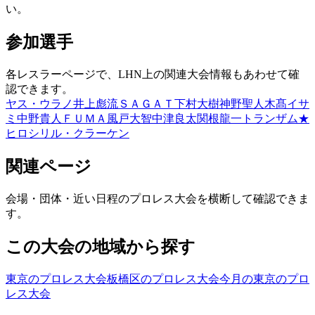
い。
参加選手
各レスラーページで、LHN上の関連大会情報もあわせて確
認できます。
ヤス・ウラノ
井上彪流
ＳＡＧＡＴ
下村大樹
神野聖人
木髙イサ
ミ
中野貴人
ＦＵＭＡ
風戸大智
中津良太
関根龍一
トランザム★
ヒロシ
リル・クラーケン
関連ページ
会場・団体・近い日程のプロレス大会を横断して確認できま
す。
この大会の地域から探す
東京のプロレス大会
板橋区のプロレス大会
今月の東京のプロ
レス大会