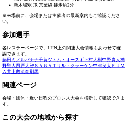
新木場
駅
JR 京葉線 徒歩約2分
※来場前に、会場または主催者の最新案内もご確認くださ
い。
参加選手
各レスラーページで、LHN上の関連大会情報もあわせて確
認できます。
藤田ミノル
バナナ千賀
ツトム・オースギ
下村大樹
中野貴人
神
野聖人
風戸大智
ＳＡＧＡＴ
リル・クラーケン
中津良太
ＦＵＭ
Ａ
井上彪流
竜剛馬
関連ページ
会場・団体・近い日程のプロレス大会を横断して確認できま
す。
この大会の地域から探す