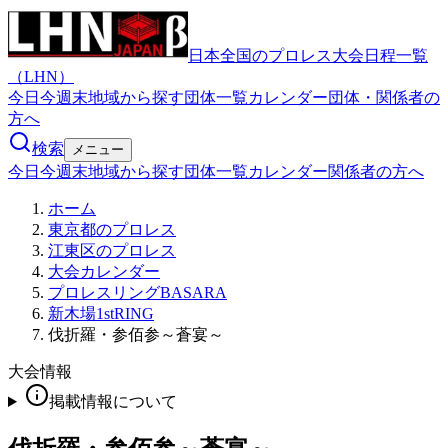
日本全国のプロレス大会日程一覧
（LHN）
今日
今週末
地域から探す
団体一覧
カレンダー
団体・関係者の
方へ
検索
メニュー
今日
今週末
地域から探す
団体一覧
カレンダー
関係者の方へ
ホーム
東京都のプロレス
江東区のプロレス
大会カレンダー
プロレスリングBASARA
新木場1stRING
伐折羅・参佰参～蒼宴～
大会情報
掲載情報について