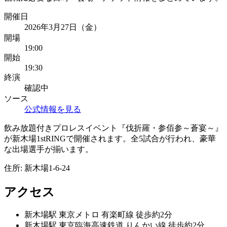
開催日
2026年3月27日（金）
開場
19:00
開始
19:30
終演
確認中
ソース
公式情報を見る
飲み放題付きプロレスイベント『伐折羅・参佰参～蒼宴～』
が新木場1stRINGで開催されます。全5試合が行われ、豪華
な出場選手が揃います。
住所:
新木場1-6-24
アクセス
新木場
駅
東京メトロ 有楽町線 徒歩約2分
新木場
駅
東京臨海高速鉄道 りんかい線 徒歩約2分